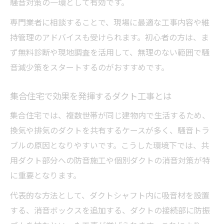
騒音対策の一環として有効です。
工事
専門業者に相談することで、現場に最適な工事内容や維
ダクト工事の前後で変わる騒音環境の違い
持管理のアドバイスも受けられます。初心者の方は、ま
騒音を減らすために知っておきたい工事ポ
ず無料診断や現地調査を活用して、無理のない範囲で騒
イント
音減少策をスタートするのがおすすめです。
安心して任せられるダクト工事活用の方法
集合住宅で効果を発揮するダクト工事とは
集合住宅では、複数世帯が同じ建物内で生活するため、
換気や排気のダクトを共有するケースが多く、騒音トラ
ブルの原因となりやすいです。こうした環境下では、共
用ダクト部分への防音施工や個別ダクトの消音対策が特
に重要となります。
代表的な方法として、ダクトシャフト内に吸音材を設置
する、消音ボックスを追加する、ダクトの接続部に防振