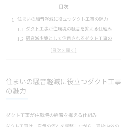
目次
住まいの騒音軽減に役立つダクト工事の魅力
ダクト工事が住環境の騒音を抑える仕組み
騒音減少策として注目されるダクト工事の
実力
日常生活に適したダクト工事の選び方と騒
音対策
集合住宅で効果を発揮するダクト工事とは
住まいの騒音軽減に役立つダクト工事
ダクト工事による騒音問題の根本解決への
の魅力
アプローチ
音の悩み解消なら実践したい減少策ガイド
騒音減少策とダクト工事の基礎知識を徹底
ダクト工事が住環境の騒音を抑える仕組み
解説
ダクト工事は、空気の流れを調整しながら、建物内外の