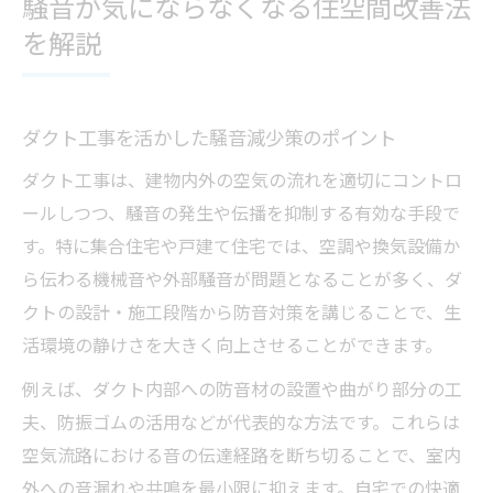
騒音が気にならなくなる住空間改善法
を解説
ダクト工事を活かした騒音減少策のポイント
ダクト工事は、建物内外の空気の流れを適切にコントロ
ールしつつ、騒音の発生や伝播を抑制する有効な手段で
す。特に集合住宅や戸建て住宅では、空調や換気設備か
ら伝わる機械音や外部騒音が問題となることが多く、ダ
クトの設計・施工段階から防音対策を講じることで、生
活環境の静けさを大きく向上させることができます。
例えば、ダクト内部への防音材の設置や曲がり部分の工
夫、防振ゴムの活用などが代表的な方法です。これらは
空気流路における音の伝達経路を断ち切ることで、室内
外への音漏れや共鳴を最小限に抑えます。自宅での快適