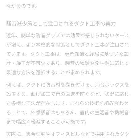
ダクト工事の専門家が語る静音対策のコツ
ながるのです。
住空間の静けさを高めるダクト工事活用法
騒音減少策として注目されるダクト工事の実力
騒音が気にならなくなる住空間改善法を解説
近年、簡単な防音グッズでは効果が感じられないケース
ダクト工事を活かした騒音減少策のポイン
が増え、より本格的な対策としてダクト工事が注目され
ト
ています。ダクト工事は、専門知識と経験に基づいた設
騒音が気にならない住空間をつくる工夫と
計・施工が不可欠であり、騒音の種類や発生源に応じて
工事
最適な方法を選択することが求められます。
ダクト工事と併せたい簡単な騒音対策アイ
例えば、ダクトに防音材を巻き付ける、消音ボックスを
デア
設置する、曲げ加工で音の直進を防ぐなど、状況に応じ
住まい全体の騒音を抑える最新ダクト工事
た多様な工法が存在します。これらの技術を組み合わせ
技術
ることで、外部騒音はもちろん、室内の生活音や機械音
心地よい生活を支える騒音減少策の実践方
まで幅広く軽減することが可能です。
法
実際に、集合住宅やオフィスビルなどで採用されたダク
快適生活へ導く騒音対策とダクト工事の効果