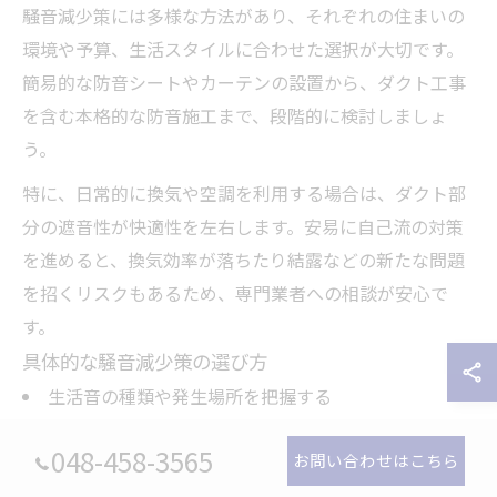
騒音減少策には多様な方法があり、それぞれの住まいの
環境や予算、生活スタイルに合わせた選択が大切です。
簡易的な防音シートやカーテンの設置から、ダクト工事
を含む本格的な防音施工まで、段階的に検討しましょ
う。
特に、日常的に換気や空調を利用する場合は、ダクト部
分の遮音性が快適性を左右します。安易に自己流の対策
を進めると、換気効率が落ちたり結露などの新たな問題
を招くリスクもあるため、専門業者への相談が安心で
す。
具体的な騒音減少策の選び方
生活音の種類や発生場所を把握する
建物の構造に合った防音方法を選ぶ
048-458-3565
お問い合わせはこちら
ダクト工事など専門的な対策はプロに相談する