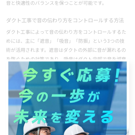
音と快適性のバランスを保つことが可能です。
ダクト工事で音の伝わり方をコントロールする方法
ダクト工事によって音の伝わり方をコントロールするた
めには、主に「遮音」「吸音」「防振」という3つの技
術が活用されます。遮音はダクトの外部に音が漏れるの
を防ぐための対策であり、吸音はダクト内部で音を減衰
させる工夫です。防振は振動が音に変わる現象を抑える
ため、支持部分にゴムパッドや特殊な支持金具を使いま
す。
具体的な方法としては、防音材や吸音材をダクトの内外
に施工し、必要に応じてサイレンサーや防音フードを設
置します。また、ダクトの経路を曲げたり、長さを調整
することで、音の直進を防ぎ減衰させることもできま
す。こうした工夫により、生活音や機械音の伝播を大幅