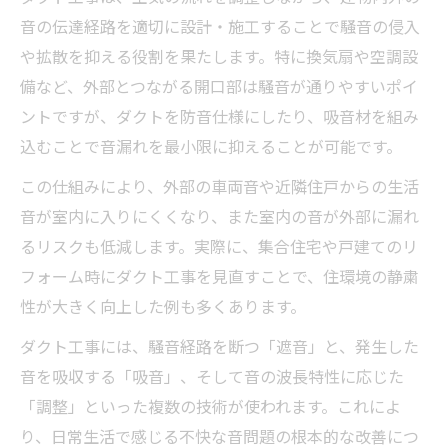
日常でできる騒音対策とダクト工事の重要
音の伝達経路を適切に設計・施工することで騒音の侵入
性
や拡散を抑える役割を果たします。特に換気扇や空調設
効果的なダクト工事による悩み解消の実例
備など、外部とつながる開口部は騒音が通りやすいポイ
紹介
ントですが、ダクトを防音仕様にしたり、吸音材を組み
住まいのタイプ別に選ぶ騒音減少策とダク
込むことで音漏れを最小限に抑えることが可能です。
ト工事
この仕組みにより、外部の車両音や近隣住戸からの生活
ダクト工事で音の伝わり方をコントロール
音が室内に入りにくくなり、また室内の音が外部に漏れ
する方法
るリスクも低減します。実際に、集合住宅や戸建てのリ
ダクト工事を通じて実現する静かな環境づくり
フォーム時にダクト工事を見直すことで、住環境の静粛
静かな住環境を目指すならダクト工事が効
性が大きく向上した例も多くあります。
果的
ダクト工事には、騒音経路を断つ「遮音」と、発生した
ダクト工事で実現する音が気にならない暮
音を吸収する「吸音」、そして音の波長特性に応じた
らし
「調整」といった複数の技術が使われます。これによ
騒音減少策とダクト工事の組み合わせ事例
り、日常生活で感じる不快な音問題の根本的な改善につ