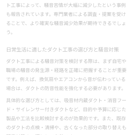
ト工事によって、騒音苦情が大幅に減少したという事例
快適生活に直結するダクト工事の騒音対策
も報告されています。専門業者による調査・提案を受け
力
ることで、より確実な騒音減少効果が期待できるでしょ
騒音減少策としてのダクト工事の実際の効
う。
果
住まいの快適性を高める騒音減少策の選び
日常生活に適したダクト工事の選び方と騒音対策
方
ダクト工事による騒音対策を検討する際は、まず自宅や
ダクト工事で実感できる静かな暮らしのメ
職場の騒音の発生源・経路を正確に把握することが重要
リット
です。例えば、換気扇やエアコンから音が伝わっている
騒音対策とダクト工事を両立するベストプ
場合は、ダクトの防音性能を強化する必要があります。
ラン
具体的な選び方としては、吸音材内蔵ダクト・消音フー
日常で使える騒音減少策と工事活用のポイント
ド・サイレンサー付きダクトなど、目的や予算に応じた
日常生活で役立つ騒音減少策とダクト工事
製品や工法を比較検討するのが効果的です。また、既存
の工夫
のダクトの点検・清掃や、古くなった部分の取り替えも
手軽に始める騒音対策とプロによるダクト