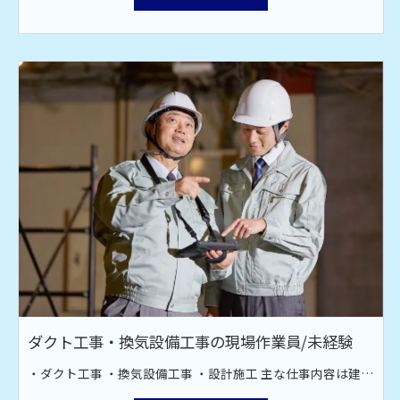
ダクト工事・換気設備工事の現場作業員/未経験
・ダクト工事 ・換気設備工事 ・設計施工 主な仕事内容は建設現場での空調設備工事です。オフィス、工場、飲食店、スーパーなどのダクト工場。 換気・排煙・空調などのダクト材の取り付け作業です。ダクト材接続・換気扇取り付け・ファン取付工事を行っております。 現場は全国対応！ 宮古島や甲子園近郊への出張もあります。