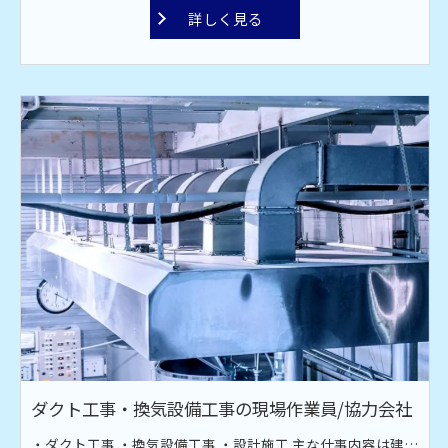
詳しく見る
ダクト工事・換気設備工事の現場作業員/協力会社
・ダクト工事 ・換気設備工事 ・設計施工 主な仕事内容は建設現場での空調設備工事です。オフィス、工場、飲食店、スーパーなどのダクト工場。 換気・排煙・空調などのダクト材の取り付け作業です。ダクト材接続・換気扇取り付け・ファン取付工事を行っております。 現場は全国対応！ 宮古島や甲子園近郊への出張もあります。