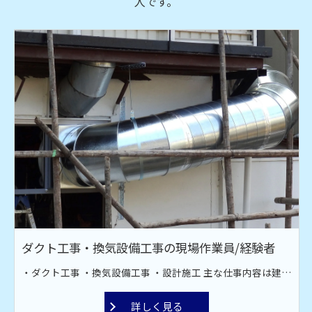
人です。
ダクト工事・換気設備工事の現場作業員/経験者
・ダクト工事 ・換気設備工事 ・設計施工 主な仕事内容は建設現場での空調設備工事です。オフィス、工場、飲食店、スーパーなどのダクト工場。 換気・排煙・空調などのダクト材の取り付け作業です。ダクト材接続・換気扇取り付け・ファン取付工事を行っております。 現場は全国対応！ 宮古島や甲子園近郊への出張もあります。
詳しく見る