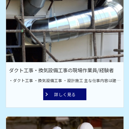
ダクト工事・換気設備工事の現場作業員/経験者
・ダクト工事 ・換気設備工事 ・設計施工 主な仕事内容は建設現場での空調設備工事です。オフィス、工場、飲食店、スーパーなどのダクト工場。 換気・排煙・空調などのダクト材の取り付け作業です。ダクト材接続・換気扇取り付け・ファン取付工事を行っております。 現場は全国対応！ 宮古島や甲子園近郊への出張もあります。
詳しく見る