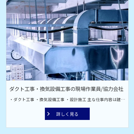
ダクト工事・換気設備工事の現場作業員/協力会社
・ダクト工事 ・換気設備工事 ・設計施工 主な仕事内容は建設現場での空調設備工事です。オフィス、工場、飲食店、スーパーなどのダクト工場。 換気・排煙・空調などのダクト材の取り付け作業です。ダクト材接続・換気扇取り付け・ファン取付工事を行っております。 現場は全国対応！ 宮古島や甲子園近郊への出張もあります。
詳しく見る