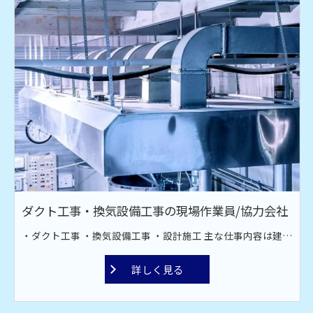
ダクト工事・換気設備工事の現場作業員/協力会社
・ダクト工事 ・換気設備工事 ・設計施工 主な仕事内容は建設現場での空調設備工事です。オフィス、工場、飲食店、スーパーなどのダクト工場。 換気・排煙・空調などのダクト材の取り付け作業です。ダクト材接続・換気扇取り付け・ファン取付工事を行っております。 現場は全国対応！ 宮古島や甲子園近郊への出張もあります。
詳しく見る