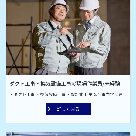
ダクト工事・換気設備工事の現場作業員/未経験
・ダクト工事 ・換気設備工事 ・設計施工 主な仕事内容は建設現場での空調設備工事です。オフィス、工場、飲食店、スーパーなどのダクト工場。 換気・排煙・空調などのダクト材の取り付け作業です。ダクト材接続・換気扇取り付け・ファン取付工事を行っております。 現場は全国対応！ 宮古島や甲子園近郊への出張もあります。
詳しく見る