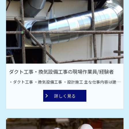
ダクト工事・換気設備工事の現場作業員/経験者
・ダクト工事 ・換気設備工事 ・設計施工 主な仕事内容は建設現場での空調設備工事です。オフィス、工場、飲食店、スーパーなどのダクト工場。 換気・排煙・空調などのダクト材の取り付け作業です。ダクト材接続・換気扇取り付け・ファン取付工事を行っております。 現場は全国対応！ 宮古島や甲子園近郊への出張もあります。
詳しく見る