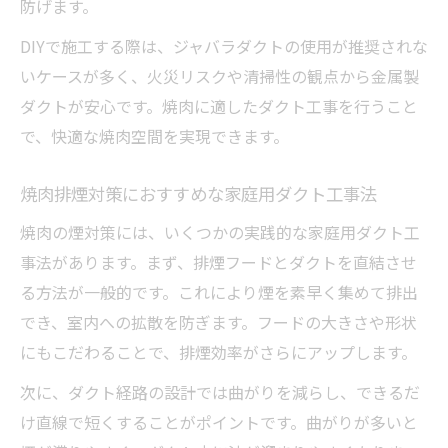
実
防げます。
焼肉排煙ダクトDIYで自宅焼肉がもっと楽し
DIYで施工する際は、ジャバラダクトの使用が推奨されな
く
いケースが多く、火災リスクや清掃性の観点から金属製
安全な自作ダクト設計の注意点と実践アイデア
ダクトが安心です。焼肉に適したダクト工事を行うこと
で、快適な焼肉空間を実現できます。
ダクト工事DIYで必ず守りたい安全設計ポイ
ント
焼肉排煙対策におすすめな家庭用ダクト工事法
家庭用ダクト安全設計と焼肉ダクトDIYの工
夫
焼肉の煙対策には、いくつかの実践的な家庭用ダクト工
事法があります。まず、排煙フードとダクトを直結させ
排煙ダクト自作時のリスクと安全対策のコ
る方法が一般的です。これにより煙を素早く集めて排出
ツ
でき、室内への拡散を防ぎます。フードの大きさや形状
焼肉用ダクト工事で起きやすい事故防止策
にもこだわることで、排煙効率がさらにアップします。
家庭用ダクト工事で安全性を高める実践ア
次に、ダクト経路の設計では曲がりを減らし、できるだ
イデア
け直線で短くすることがポイントです。曲がりが多いと