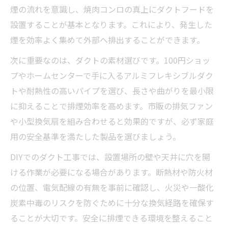
煙の流れを意識し、焼肉コンロの真上にダクトフードを
設置することが基本となります。これにより、発生した
煙を効率よく集めて外部へ排出することができます。
次に重要なのは、ダクトの素材選びです。100円ショッ
プやホームセンターで手に入るアルミフレキシブルダク
トや耐熱性の高いパイプを選び、長さや曲がりを最小限
に抑えることで排煙効率を高めます。市販の排気ファン
や小型換気扇を組み合わせると効果的ですが、必ず家庭
用の安全基準を満たした製品を選びましょう。
DIYでのダクト工事では、設置場所の壁や天井に穴を開
ける作業が必要になる場合があります。断熱材や防火材
の位置、電気配線の有無を事前に確認し、火災や一酸化
炭素中毒のリスクを防ぐために十分な換気経路を確保す
ることが大切です。安全に排煙できる環境を整えること