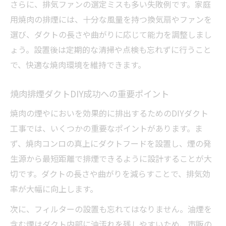
さらに、排気ファンの選定ミスも多い失敗例です。家庭
用焼肉の排煙には、十分な風量を持つ換気扇やファンを
選び、ダクトの長さや曲がりに応じて能力を調整しまし
ょう。設置後は定期的な清掃や点検も忘れずに行うこと
で、快適な焼肉環境を維持できます。
焼肉排煙ダクトDIY成功への重要ポイント
焼肉の煙やにおいを効果的に排出するためのDIYダクト
工事では、いくつかの重要なポイントがあります。ま
ず、焼肉コンロの真上にダクトフードを設置し、煙の発
生源から最短距離で排煙できるように設計することが大
切です。ダクトの長さや曲がりを減らすことで、排気効
率が大幅に向上します。
次に、フィルターの設置も忘れてはなりません。油煙を
含む煙はダクト内部に油汚れを残しやすいため、市販の