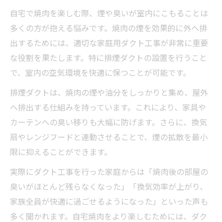
ダクト工事DIYの安全な始め方と注意事項
自宅で焼肉を楽しむ際、煙や臭いが室内にこもることは
家庭用ダクト工事で失敗しないためのコツ
多くの方が抱える悩みです。焼肉の煙を効果的に外へ排
焼肉ダクトDIYで守るべき安全ポイント解説
出するためには、適切な家庭用ダクト工事が非常に重要
家庭用ダクト工事の手順とDIY成功の秘訣
な役割を果たします。特に排煙ダクトの設置を行うこと
ダクト工事を安全DIYで始める実践ポイント
で、室内の空気環境を快適に保つことが可能です。
排煙ダクトDIYの失敗しないポイントとは
排煙ダクトは、焼肉の煙や油分をしっかりと集め、屋外
ダクト工事で排煙トラブルを防ぐDIY方法
へ排出する仕組みを持っています。これにより、家具や
家庭用ダクトDIYでよくある失敗と対策解説
カーテンへの臭い移りも大幅に防げます。さらに、換気
扇やレンジフードと連動させることで、煙の拡散を最小
焼肉排煙ダクトDIY成功への重要ポイント
限に抑えることができます。
ダクト工事のプロも推奨するDIYの注意点
実際にダクト工事を行った家庭からは「焼肉後の部屋の
家庭用ダクト工事で起きやすいミス回避策
臭いがほとんど残らなくなった」「換気効率が上がり、
焼肉の煙・臭い解消なら手軽に家庭用ダクトを
家族全員が快適に過ごせるようになった」といった声も
家庭用ダクト工事で焼肉の煙・臭いを徹底
多く聞かれます。自宅焼肉をより楽しむためには、ダク
排除