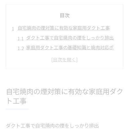
目次
自宅焼肉の煙対策に有効な家庭用ダクト工事
ダクト工事で自宅焼肉の煙をしっかり排出
家庭用ダクト工事の基礎知識と焼肉対応ポ
イント
焼肉排煙対策におすすめな家庭用ダクト工
事法
ダクト工事DIYで焼肉の煙と臭いを解消する
自宅焼肉の煙対策に有効な家庭用ダク
方法
ト工事
家庭用ダクト工事が焼肉空間を快適にする
秘訣
家庭用ダクト工事をDIYで安全に始めるコツ
ダクト工事で自宅焼肉の煙をしっかり排出