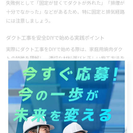
失敗例として「固定が甘くてダクトが外れた」「排煙が
十分でなかった」などがあるため、特に固定と排気経路
には注意しましょう。
ダクト工事を安全DIYで始める実践ポイント
実際にダクト工事をDIYで始める際は、家庭用焼肉ダク
トの特徴を理解し、適切な材料選びと正しい施工方法を
守ることが大切です。アルミやステンレス製のダクトは
耐熱性・耐久性があり、家庭用にも適しています。
また、DIYが初めての方は、簡易な排煙フードやフィル
ター付きダクトを選ぶことで、設置やメンテナンスがし
やすくなります。焼肉用ダクトDIYの情報は動画や専門サ
イトでも多く紹介されているため、事前に手順をしっか
り確認しましょう。