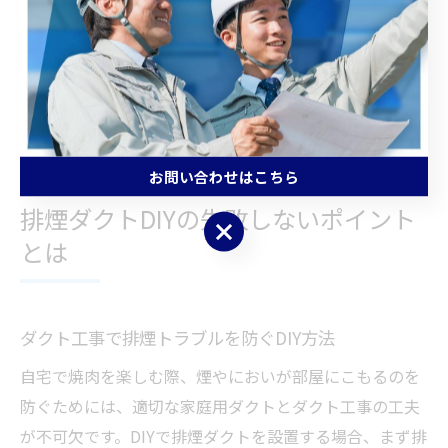
注意点として、ダクトの取り回しや排気口の位置を間違
えると、煙や臭いが部屋に戻ることがあります。作業中
は必ず換気を行い、電源や火気の取り扱いには最新の注
意を払いましょう。安全性を高めるため、心配な場合は
専門業者への相談も視野に入れてください。
お問い合わせはこちら
排煙ダクトDIYの失敗しないポイント
お問い合わせはこちら
とは
ダクト工事で排煙トラブルを防ぐDIY方法
自宅で焼肉を楽しむ際、煙やにおいが部屋にこもるのを
防ぐためには、適切な家庭用ダクトとダクト工事の工夫
が不可欠です。DIYで排煙ダクトを設置する場合、まず排