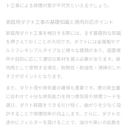
ト工事による排煙対策が不可欠といえるでしょう。
ダクト工事で手軽に焼肉空間の快適化を実
現
家庭用ダクト工事の基礎知識と焼肉対応ポイント
焼肉排煙ダクトDIYで臭い残りを防ぐコツ
家庭用ダクト工事を検討する際には、まず基礎的な知識
家庭用ダクト工事で焼肉の臭い問題を解決
を押さえておくことが大切です。ダクトには金属製やア
焼肉ダクトを自作して快適な室内空間を守
ルミフレキシブルタイプなど様々な種類があり、設置場
る
所や目的に応じて適切な素材を選ぶ必要があります。焼
ダクト工事で快適な焼肉空間を自分で作る方法
肉用として使用する場合、耐熱性・耐油性・清掃のしや
家庭用ダクト工事で理想の焼肉空間を作る
すさがポイントとなります。
手順
また、ダクト径や排気量の確保も重要です。煙の発生量
焼肉ダクトDIYで快適な自宅焼肉環境を実現
に合わせて十分な排気能力を持つ換気扇や排煙フードを
ダクト工事で叶える快適な焼肉スペース作
選び、ダクト経路をできるだけ短く、曲がりを少なく設
り
計することで排煙効率が向上します。さらに、ダクトの
家庭用ダクト工事の工夫で焼肉タイムを充
途中にフィルターを設けることで、油分や臭いの拡散を