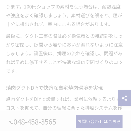
ります。100円ショップの素材を使う場合は、耐熱温度
や強度をよく確認しましょう。素材選びを誤ると、煙が
十分に排出されず、室内にこもる場合があります。
最後に、ダクト工事の際は必ず換気扇との接続部をしっ
かり密閉し、隙間から煙やにおいが漏れないように注意
しましょう。設置後は、排煙の流れを確認し、問題があ
れば早めに修正することが快適な焼肉空間づくりのコツ
です。
焼肉ダクトDIYで快適な自宅焼肉環境を実現
焼肉ダクトをDIYで設置すれば、業者に依頼するよりも
コストを抑えて、自分の理想に合った排煙システムを作
ることができます。DIY初心者でも、手順を守れば十分に
048-458-3565
お問い合わせはこちら
安全で効果的なダクト工事が可能です。特にダクトの長