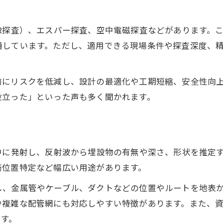
埋設物調査に強い探査機の選び方を伝授
ダクト工事現場で役立つ探査機の選定基準
R探査）、エスパー探査、空中電磁探査などがあります。
エスパー探査資格が活きる機器選びのコツ
通しています。ただし、適用できる現場条件や探査深度、
レンタルできる埋設物探査機の特徴と比較
地中レーダー自作と市販機の違いを解説
前にリスクを低減し、設計の最適化や工期短縮、安全性向
調査精度を高めるダクト工事用機器のポイント
役立った」といった声も多く聞かれます。
現場で役立つ非開削調査のポイント整理
非開削ダクト工事で重視すべき調査ポイント
GPR探査やレーダ探査の現場活用テクニック
中に発射し、反射波から埋設物の有無や深さ、形状を推定
埋設物調査を効率化する段取りと注意点
筋位置特定など幅広い用途があります。
エスパー探査協会の活用事例と最新情報
、金属管やケーブル、ダクトなどの位置やルートを地表か
探査精度向上に役立つ現場の工夫とは
や複雑な配管網にも対応しやすい特徴があります。また、
調査精度と適用範囲から探るダクト工事最適手法
ます。