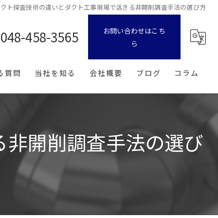
ダクト探査技術の違いとダクト工事現場で活きる非開削調査手法の選び方
お問い合わせはこち
048-458-3565
ら
る質問
当社を知る
会社概要
ブログ
コラム
転職
漫画特集
中途
る非開削調査手法の選び
新卒
経験者
未経験