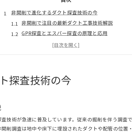
非開削で進化するダクト探査技術の今
非開削で注目の最新ダクト工事技術解説
GPR探査とエスパー探査の原理と応用
空中電磁探査がもたらすダクト工事の革新性
地中レーダーによる地下埋設物調査の基礎知識
非開削調査が安全性向上に繋がる理由とは
複数手法の違いが分かるダクト工事徹底解説
ト探査技術の今
ダクト工事現場で使える探査技術の比較
GPR探査とレーダ探査の違いと選び方を解説
エスパー探査機の特徴と導入時の注意点
説
空中電磁探査と地中探査の適用範囲を整理
探査技術が急速に普及しています。従来の掘削を伴う調査
埋設物探査機レンタル活用のメリットとは
非開削調査は地中や床下に埋設されたダクトや配管の位置