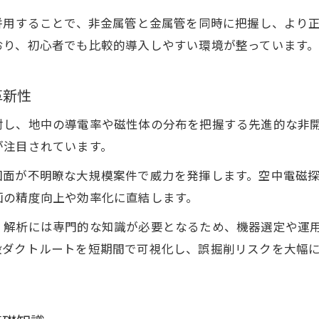
ダクト工事に適した探査法の精度比較ポイント
併用することで、非金属管と金属管を同時に把握し、より
GPR探査と空中電磁探査の適用範囲の違い
おり、初心者でも比較的導入しやすい環境が整っています
レーダー調査で得られる地下情報と限界
機材の選定で変わるダクト工事の信頼性
革新性
非開削ダクト工事に最適な調査手法の条件
射し、地中の導電率や磁性体の分布を把握する先進的な非
ダクト工事に不可欠な最新探査技術の比較
が注目されています。
主要なダクト工事探査技術の特徴と比較
図面が不明瞭な大規模案件で威力を発揮します。空中電磁
エスパー探査機と地中レーダーの違い解説
お問い合わせはこちら
お問い合わせはこちら
画の精度向上や効率化に直結します。
現場で重宝する探査機器の最新トレンド
、解析には専門的な知識が必要となるため、機器選定や運
ダクト工事で失敗しない技術選びのポイント
設ダクトルートを短期間で可視化し、誤掘削リスクを大幅
埋設物調査の信頼性を高める比較方法とは