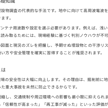
基礎知識
埋設物調査の代表的な手法です。地中に向けて高周波電波
きます。
アンテナ周波数や設定を選ぶ必要があります。例えば、浅
に読み取るためには、現場経験に基づく判別ノウハウが不
の図面と現況のズレを把握し、予期せぬ埋設物との干渉リ
扱い方や安全管理を確実に習得することが推奨されます。
とは
現場の安全性は大幅に向上します。その理由は、掘削前に
った重大事故を未然に防止できるからです。
短縮し、交通規制や周辺環境への影響も最小限に抑えられ
も「信頼性が高まった」「再工事が減った」といった評価