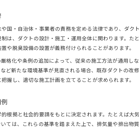
ダクト工事の現場で役立つ法令整理方法
響
環境基準と法令を踏まえたダクト工事対策
ダクト工事における違反リスクと環境基準確認
念や国・自治体・事業者の責務を定める法律であり、ダク
規制は、ダクトの設計・施工・運用全体に関わります。た
法令一覧とダクト工事の連携ポイント
装置や脱臭設備の設置が義務付けられることがあります。
ダクト工事で失敗しない環境基準の見極め方
の厳格化や条例の追加によって、従来の施工方法が通用しな
現場で守るべきダクト工事の安全要点総覧
5）など新たな環境基準が見直される場合、既存ダクトの改
ダクト工事で守るべき環境基準と安全対策
に把握し、適切な施工計画を立てることが求められます。
現場で実践するダクト工事の安全基準
お問い合わせはこちら
お問い合わせはこちら
ダクト工事現場の環境基準遵守ポイント
用例
安全施工のためのダクト工事環境基準確認
学的根拠と社会的要請をもとに決定されます。たとえば大
ダクト工事における環境基準と清掃性の重要性
おいては、これらの基準を踏まえた上で、排気量や排出物