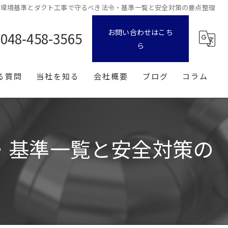
の環境基準とダクト工事で守るべき法令・基準一覧と安全対策の要点整理
お問い合わせはこち
048-458-3565
ら
る質問
当社を知る
会社概要
ブログ
コラム
転職
漫画特集
中途
・基準一覧と安全対策の
新卒
経験者
未経験