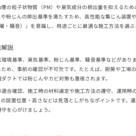
油煙の粒子状物質（PM）や臭気成分の排出量を抑えるため
スや粉じんの排出基準を満たすため、高性能な集じん装置
土壌・騒音）」を意識し、用途ごとに最適な施工方法を選ぶ
点解説
気環境基準、臭気基準、粉じん基準、騒音基準などがあり
るため、事前の確認が不可欠です。たとえば、厨房や工場
調ダクトでは粉じんやカビ対策も重視されます。
準適合確認、施工時の材料選定や施工方法の遵守、運用時
口の設置位置・高さなどは見落としがちなポイントです。
遵守を心がけましょう。