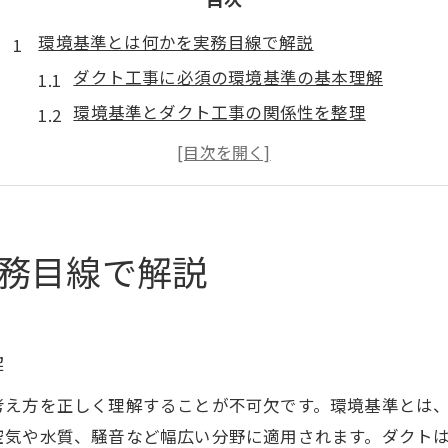
環境基準とは何かを実務目線で解説
ダクト工事に必須の環境基準の基本理解
環境基準とダクト工事の関係性を整理
環境基本法とダクト工事の現場への影響
環境基準の決め方とダクト工事への応用例
環境基準一覧から見るダクト工事の要点解説
ダクト工事に必要な環境基準の知識
務目線で解説
ダクト工事で押さえたい環境基準一覧
環境基準の対象物質とダクト工事の関係
環境基準の大気項目とダクト工事の影響
解
ダクト工事時の環境基準適用範囲と留意点
考え方を正しく理解することが不可欠です。環境基準とは
ダクト工事と光化学オキシダント対応策
空気や水質、騒音など幅広い分野に適用されます。ダクト