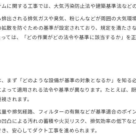
環境基準が定める対象と適用範囲とは
テムに関する工事では、大気汚染防止法や建築基準法など
ダクト工事で重要な環境基準の適用範囲
ら排出される排気ガスや臭気、粉じんなどが周囲の大気環
環境基準が定める対象一覧をダクト工事で解説
の拡散を防ぐための基準が設定されており、規定を満たさ
ダクト工事に関わる環境基準の対象物質とは
たっては、「どの作業がどの法令や基準に該当するか」を
環境基準とダクト工事の現場判断ポイント
環境基準の例外条件とダクト工事の注意点
ジャバラダクト規制の理由と実際の対応策
ダクト工事で知るべきジャバラ規制の理由
は、まず「どのような設備が基準の対象となるか」を知る
ジャバラダクト禁止の背景と環境基準の関係
によって適用される法令や基準が異なります。たとえば、
重視されます。
ダクト工事現場でのジャバラ規制対応策
環境基準とジャバラダクトのリスク比較
気量や排気経路、フィルターの有無などが基準適合のポイ
の凹凸による汚れの蓄積や火災リスク、排気効率の低下な
ジャバラダクト規制とダクト工事実務の注意点
でき、安心してダクト工事を進められます。
ダクト環境基準と法令整理で失敗防止へ