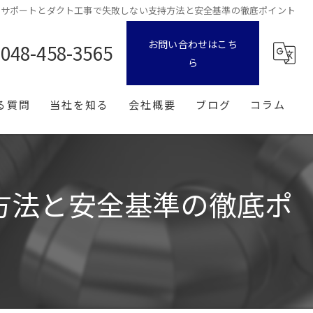
トサポートとダクト工事で失敗しない支持方法と安全基準の徹底ポイント
お問い合わせはこち
048-458-3565
ら
る質問
当社を知る
会社概要
ブログ
コラム
転職
漫画特集
中途
方法と安全基準の徹底ポ
新卒
経験者
未経験