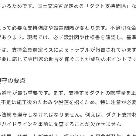
ダクト支持間隔と国交省基準のチェックポイント
ているためです。国土交通省が定める「ダクト支持間隔」
支持金具や架台で施工品質を高めるポイント
ダクト工事で支持金具を活用した安全施工のコツ
よって必要な支持強度や設置間隔が変わります。不適切な
ダクト支持架台選定で失敗しない設計ポイント
があります。現場では、必ず設計図や仕様書を確認し、基
スパイラルダクト支持金具の設置手順と注意点
では、支持金具選定ミスによるトラブルが報告されていま
ダクト支持材の強度計算と長期耐久性の確保法
必要に応じて専門家の助言を仰ぐことが成功のポイントで
現場で求められるダクトサポートと品質管理の実践
ダクト支持材の選び方と安全基準を徹底解説
遵守の要点
ダクト工事で選ばれる支持材の性能比較と選定基準
令遵守が最も重要です。まず、支持するダクトの総重量を
ダクト支持材の法令基準と現場での判断ポイント
重不足は施工後のたわみや脱落を招くため、特に注意が必
スパイラルダクト支持材の種類と適切な使い分け
る法規を遵守しなければなりません。例えば、ダクト支持
ダクト支持間隔の計算方法と安全性のポイント
界ガイドラインを事前に調査することが欠かせません。
ダクトサポート材料の選択で工事費用を最適化