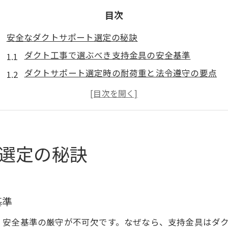
目次
安全なダクトサポート選定の秘訣
ダクト工事で選ぶべき支持金具の安全基準
ダクトサポート選定時の耐荷重と法令遵守の要点
ダクト支持方法の基本と現場での失敗回避策
ダクト支持材の種類別メリットと選定ポイント
ダクト工事におけるスパイラルダクト支持方法の実
ダクト工事に不可欠な支持方法の基礎知識
選定の秘訣
ダクト工事に最適な支持方法の基本構造と特徴
ダクト支持金具の正しい設置と耐震対策の重要性
ダクト支持架台の役割と施工時の注意点
基準
ダクト支持材選びで工事品質を左右する理由
、安全基準の厳守が不可欠です。なぜなら、支持金具はダ