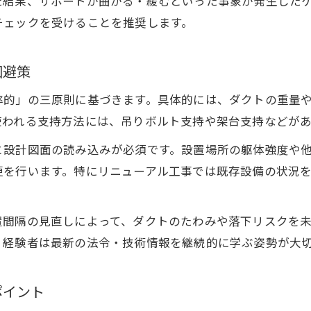
た結果、サポートが曲がる・緩むといった事象が発生した
失敗しないダクトサポート間隔の考え方
チェックを受けることを推奨します。
ダクト工事の支持間隔と国交省基準のポイント
ダクトサポート間隔設定で注意すべき安全基準
回避策
ダクト支持方法の違いによる間隔調整の実例
率的」の三原則に基づきます。具体的には、ダクトの重量
スパイラルダクト支持間隔の算出と現場対応法
使われる支持方法には、吊りボルト支持や架台支持などがあ
ダクト支持金具選定と間隔設定の最適解とは
と設計図面の読み込みが必須です。設置場所の躯体強度や
現場で使えるダクト工事の最新安全策
更を行います。特にリニューアル工事では既存設備の状況
ダクト工事で実践できる現場の最新安全対策
お問い合わせはこちら
お問い合わせはこちら
ダクトサポートの法令遵守と安全管理のポイント
置間隔の見直しによって、ダクトのたわみや落下リスクを
ダクト工事現場で役立つ支持方法の最新事例
、経験者は最新の法令・技術情報を継続的に学ぶ姿勢が大
ダクト支持金具による安全性向上の取り組み
ダクト支持架台活用で事故リスクを減らす方法
ポイント