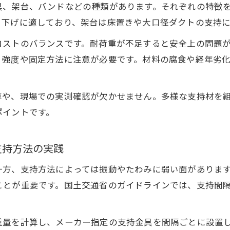
具、架台、バンドなどの種類があります。それぞれの特徴
り下げに適しており、架台は床置きや大口径ダクトの支持に
コストのバランスです。耐荷重が不足すると安全上の問題
、強度や固定方法に注意が必要です。材料の腐食や経年劣
算や、現場での実測確認が欠かせません。多様な支持材を
ポイントです。
支持方法の実践
一方、支持方法によっては振動やたわみに弱い面がありま
ことが重要です。国土交通省のガイドラインでは、支持間
重量を計算し、メーカー指定の支持金具を間隔ごとに設置