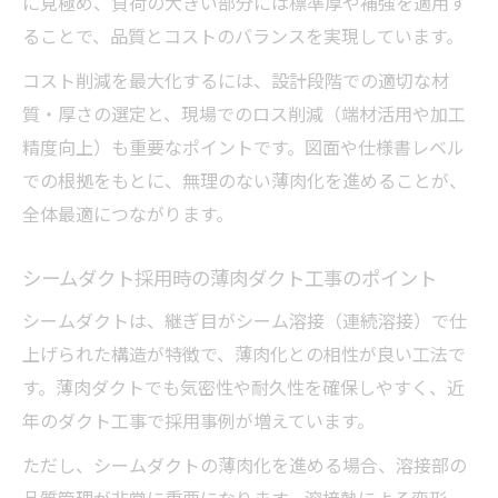
に見極め、負荷の大きい部分には標準厚や補強を適用す
徴比較
ることで、品質とコストのバランスを実現しています。
シームレスダクト導入時の施工性と耐久性
の違い
コスト削減を最大化するには、設計段階での適切な材
薄肉構造ダクト工事で継手設計が与える影
質・厚さの選定と、現場でのロス削減（端材活用や加工
響とは
精度向上）も重要なポイントです。図面や仕様書レベル
での根拠をもとに、無理のない薄肉化を進めることが、
スパイラルダクト部材が薄肉工事に適する
全体最適につながります。
理由
ジャバラダクト禁止の背景と薄肉工事の代替策
シームダクト採用時の薄肉ダクト工事のポイント
ジャバラダクトが薄肉工事で禁止される技
シームダクトは、継ぎ目がシーム溶接（連続溶接）で仕
術的背景
上げられた構造が特徴で、薄肉化との相性が良い工法で
ダクト工事で選ばれる薄肉構造の代替案を
す。薄肉ダクトでも気密性や耐久性を確保しやすく、近
解説
年のダクト工事で採用事例が増えています。
薄肉ダクト工事における気密性と耐震性の
ただし、シームダクトの薄肉化を進める場合、溶接部の
重要性