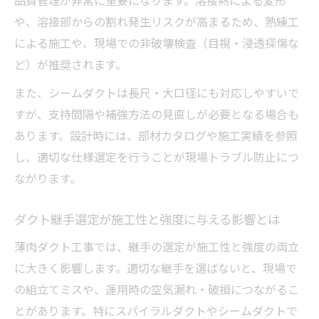
品質管理が非常に重要になります。溶接熱による変形
シームダクトなどが代替される工事現場で
や、溶接部からの割れ発生リスクが高まるため、熟練工
の判断基準
による施工や、現場での非破壊検査（目視・浸透探傷な
薄肉化工事がジャバラダクト禁止に与える
ど）が推奨されます。
影響
また、シームダクトは長尺・大口径にも対応しやすいで
薄肉構造に適したダクト工事の最適解を見極め
すが、支持間隔や補強方法の見直しが必要となる場合も
る
あります。設計時には、部材カタログや施工実績を参照
薄肉構造ダクト工事の最適解を選ぶための
し、適切な仕様選定を行うことが現場トラブル防止につ
判断基準
ながります。
ダクト工事で強度と施工性を両立する設計
戦略
ダクト継手選定が施工性と強度に与える影響とは
薄肉ダクト工事でコストと工期を抑える方
薄肉ダクト工事では、継手の選定が施工性と強度の両立
法
に大きく影響します。適切な継手を選ばないと、現場で
ダクト継手選定が薄肉構造の寿命に与える
の組立てミスや、運用時の空気漏れ・破損につながるこ
影響
とがあります。特にスパイラルダクトやシームダクトで