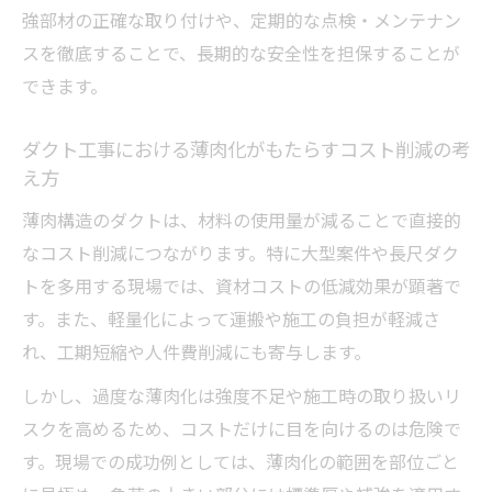
薄肉構造ダクト工事で現場管理が重要な理
強部材の正確な取り付けや、定期的な点検・メンテナン
由
スを徹底することで、長期的な安全性を担保することが
ダクト工事の応力集中を避ける施工ノウハ
できます。
ウ
薄肉ダクト工事で発生しやすいひび割れと
ダクト工事における薄肉化がもたらすコスト削減の考
対策
え方
ダクト継手施工時の精度確保が品質の鍵
薄肉構造のダクトは、材料の使用量が減ることで直接的
薄肉ダクト工事時に必要な適切な支持方法
なコスト削減につながります。特に大型案件や長尺ダク
とは
トを多用する現場では、資材コストの低減効果が顕著で
す。また、軽量化によって運搬や施工の負担が軽減さ
シームダクトなど継手選びが左右する薄肉構造
れ、工期短縮や人件費削減にも寄与します。
の実際
シームダクト工事で薄肉化を実現する技術
しかし、過度な薄肉化は強度不足や施工時の取り扱いリ
の選択肢
スクを高めるため、コストだけに目を向けるのは危険で
す。現場での成功例としては、薄肉化の範囲を部位ごと
ダクト継手の種類別にみる薄肉ダクトの特