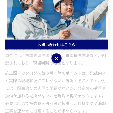
方法を総合的に検討しましょう。
施工図・カタログから読み取る薄肉ダクト工事指針
薄肉ダクト工事を成功させるためには、施工図やメーカ
ーのカタログから正確な仕様・工法を読み取る力が必要
です。施工図では、肉厚や部材接合部、吊り材の配置な
お問い合わせはこちら
ど、現場作業に直結する情報が記載されています。カタ
ログには、標準肉厚や適用範囲、推奨補強方法などが明
お問い合わせはこちら
記されており、現場判断の根拠となります。
施工図・カタログを読み解く際のポイントは、記載内容
と実際の現場状況にズレがないか確認することです。例
えば、図面通りの肉厚で問題がないか、想定外の荷重や
振動が加わる場所がないかを現場で再チェックします。
必要に応じて補強案を設計者と協議し、仕様変更や追加
工事を速やかに提案することが求められます。