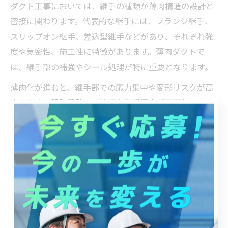
ダクト工事においては、継手の種類が薄肉構造の設計と
密接に関わります。代表的な継手には、フランジ継手、
スリップオン継手、差込型継手などがあり、それぞれ強
度や気密性、施工性に特徴があります。薄肉ダクトで
は、継手部の補強やシール処理が特に重要となります。
薄肉化が進むと、継手部での応力集中や変形リスクが高
まるため、設計段階での適切な継手選定が不可欠です。
例えば、フランジ継手は強度確保に優れていますが、部
材の追加や施工工数が増える点に留意が必要です。シー
ムレスダクトを採用する場合は、継手数自体を減らし、
全体の気密性向上を図る方法もあります。
実際の現場では、継手部からの漏洩やたわみが後日発覚
し、補修対応となるケースも見受けられます。こうした
事態を防ぐため、設計段階から継手の種類・工法・補強