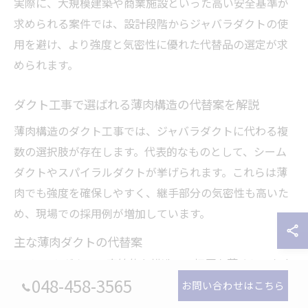
実際に、大規模建築や商業施設といった高い安全基準が
求められる案件では、設計段階からジャバラダクトの使
用を避け、より強度と気密性に優れた代替品の選定が求
められます。
ダクト工事で選ばれる薄肉構造の代替案を解説
薄肉構造のダクト工事では、ジャバラダクトに代わる複
数の選択肢が存在します。代表的なものとして、シーム
ダクトやスパイラルダクトが挙げられます。これらは薄
肉でも強度を確保しやすく、継手部分の気密性も高いた
め、現場での採用例が増加しています。
主な薄肉ダクトの代替案
シームダクト：直線的な構造で、板厚を薄くしても十
048-458-3565
分な強度と気密性を維持可能
お問い合わせはこちら
スパイラルダクト：螺旋状の補強により、薄肉でも耐