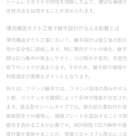
シームレスダクトの特性を理解した上で、適切な補強や
支持方法を採用することが求められます。
薄肉構造ダクト工事で継手設計が与える影響とは
薄肉構造ダクト工事において、継手設計は施工後の耐久
性や安全性に直結します。特に薄肉ダクトの場合、継手
部は応力集中が発生しやすく、ひび割れや変形、気密性
低下のリスクが高まります。そのため、継手部の補強や
材質選定が重要なポイントとなります。
例えば、フランジ継手では、フランジ自体の厚みやボル
ト数、ガスケットの種類によって全体の強度が左右され
ます。差込型やシームタイプでは、接合部の重ね代や溶
接範囲を十分確保し、補強プレートを追加することで耐
震性を高める工夫が必要です。設計段階で応力解析や強
度計算を実施することが、現場でのトラブル防止につな