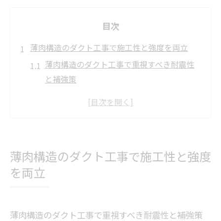
目次
薄肉構造のダクト工事で施工性と強度を両立
薄肉構造のダクト工事で重視すべき耐震性
と補強策
ダクト工事における薄肉化がもたらすコス
ト削減の考え方
シームダクト採用時の薄肉ダクト工事のポ
イント
薄肉構造のダクト工事で施工性と強度
ダクト継手選定が施工性と強度に与える影
を両立
響とは
薄肉化ダクト工事で注意したい応力集中と
防止策
薄肉構造のダクト工事で重視すべき耐震性と補強策