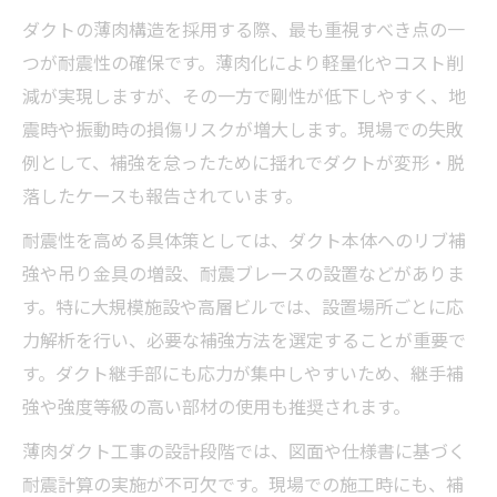
ダクト工事における薄肉化の設計ポイントを解
ダクトの薄肉構造を採用する際、最も重視すべき点の一
説
つが耐震性の確保です。薄肉化により軽量化やコスト削
薄肉化ダクト工事で設計段階から考慮すべ
減が実現しますが、その一方で剛性が低下しやすく、地
き強度基準
震時や振動時の損傷リスクが増大します。現場での失敗
ダクト工事に最適な部材と薄肉化の素材選
例として、補強を怠ったために揺れでダクトが変形・脱
びのポイント
落したケースも報告されています。
スパイラルダクト部材活用時の設計上の注
耐震性を高める具体策としては、ダクト本体へのリブ補
意点
強や吊り金具の増設、耐震ブレースの設置などがありま
ダクト継手の種類と薄肉構造設計の関係を
す。特に大規模施設や高層ビルでは、設置場所ごとに応
整理
力解析を行い、必要な補強方法を選定することが重要で
施工図・カタログから読み取る薄肉ダクト
す。ダクト継手部にも応力が集中しやすいため、継手補
工事指針
強や強度等級の高い部材の使用も推奨されます。
薄肉ダクトで気を付けたい施工時の注意点まと
薄肉ダクト工事の設計段階では、図面や仕様書に基づく
め
耐震計算の実施が不可欠です。現場での施工時にも、補