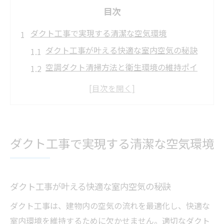
目次
ダクト工事で実現する清潔な空気環境
ダクト工事が叶える快適な室内空気の秘訣
空調ダクト清掃方法と衛生環境の維持ポイ
ント
ダクト工事によるカビ・ホコリ対策の実践
法
厨房ダクト清掃方法で安心な住まいを目指
ダクト工事で実現する清潔な空気環境
す
ダクト工事を活かす清掃道具と正しい選び
方
ダクト工事が叶える快適な室内空気の秘訣
家庭と職場で役立つダクトメンテナンス術
ダクト工事は、建物内の空気の流れを最適化し、快適な
ダクト工事で家庭と職場の空気を守る方法
室内環境を維持するために欠かせません。適切なダクト