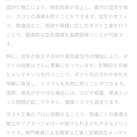
マンションダクト掃除の必要性とメンテナ
設計と施工により、換気効率が向上し、室内の湿気や臭
ンス術
い、ホコリの滞留を防ぐことができます。住宅やオフィ
換気扇ダクト掃除を自分で行う際の注意点
ス、飲食店など、用途や規模に応じたダクト工事を行う
厨房ダクト清掃料金の相場と賢い業者選び
ことで、健康的な空気環境を長期間保つことが可能で
ダクト清掃道具の活用術と安全対策につい
す。
て
特に、近年の省エネ志向や高気密住宅の増加により、ダ
換気効率を高めるダクト清掃のコツ
クトの役割はさらに重要になっています。定期的な点検
ダクト工事が換気効率に与える効果と実践
とメンテナンスを行うことで、ダクト内の汚れや劣化を
法
早期に発見し、トラブルを未然に防ぐことができます。
実際、換気が不十分な場合には、カビや結露、悪臭とい
空調ダクト清掃方法で省エネ効果を実感し
った問題が起こりやすく、健康リスクも高まります。
よう
ダクト掃除自分で行う際のコツと注意事項
ダクト工事のプロに依頼することで、現場ごとの最適な
厨房ダクト清掃方法のポイントとトラブル
施工やアフターフォローが受けられるのも大きなメリッ
防止策
トです。専門業者による確実な工事と定期的なメンテナ