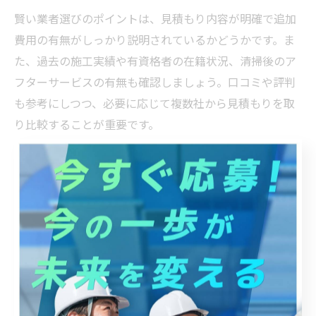
賢い業者選びのポイントは、見積もり内容が明確で追加
費用の有無がしっかり説明されているかどうかです。ま
た、過去の施工実績や有資格者の在籍状況、清掃後のア
フターサービスの有無も確認しましょう。口コミや評判
も参考にしつつ、必要に応じて複数社から見積もりを取
り比較することが重要です。
注意点として、極端に安価な業者は作業内容が不十分な
場合や、追加で高額な費用を請求されるケースもありま
す。厨房ダクト清掃を怠った場合、保健所からの指導や
営業停止リスクもあるため、信頼できる業者選びが店舗
運営の安定につながります。
ダクト清掃道具の活用術と安全対策について
ダクト清掃を効率的かつ安全に行うためには、専用の清