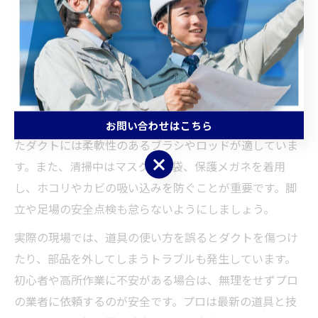
掃道具の活用が欠かせません。代表的な道具としては、
ダクト用ブラシ、伸縮式ロッド、集塵機、高圧洗浄機な
どがあります。これらを使うことで、手の届きにくいダ
クト内部のホコリや油汚れも効果的に除去できます。
道具選びのポイントは、作業するダクトの形状や長さに
適したものを選定することです。例えば、曲がりくねっ
お問い合わせはこちら
たダクトには柔軟性のあるブラシやロッドが適していま
お問い合わせはこちら
す。また、清掃中はマスクや手袋、保護メガネを着用
し、ホコリやカビの吸い込みを防ぐことが重要です。脚
立や足場の安全点検も怠らないようにしましょう。
実際の現場では、道具の使い方を誤るとダクトを傷つけ
たり、部品を外してしまうトラブルも発生しています。
初心者や高所作業に不安がある場合は、無理をせずプロ
の業者に依頼するのが安全です。プロは最新の道具と技