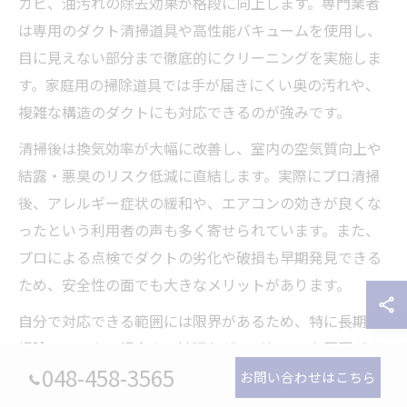
カビ、油汚れの除去効果が格段に向上します。専門業者
は専用のダクト清掃道具や高性能バキュームを使用し、
目に見えない部分まで徹底的にクリーニングを実施しま
す。家庭用の掃除道具では手が届きにくい奥の汚れや、
複雑な構造のダクトにも対応できるのが強みです。
清掃後は換気効率が大幅に改善し、室内の空気質向上や
結露・悪臭のリスク低減に直結します。実際にプロ清掃
後、アレルギー症状の緩和や、エアコンの効きが良くな
ったという利用者の声も多く寄せられています。また、
プロによる点検でダクトの劣化や破損も早期発見できる
ため、安全性の面でも大きなメリットがあります。
自分で対応できる範囲には限界があるため、特に長期間
掃除していない場合や、油汚れがこびりついた厨房ダク
048-458-3565
トなどは、定期的なプロのダクト工事をおすすめしま
お問い合わせはこちら
す。快適な空気環境と健康維持のため、年に一度の点