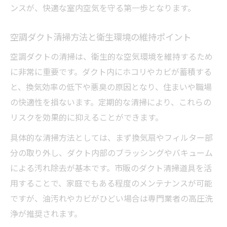
ンスが、快適な室内空気を守る第一歩となります。
マンションダクト清掃の重要性と適切な頻
度
空調ダクト清掃方法と衛生環境の維持ポイント
自分でできるダクト掃除の安全な方法
空調ダクトの清掃は、衛生的な空気環境を維持するため
ダクト工事を意識した安全な掃除手順の基
に非常に重要です。ダクト内にホコリやカビが蓄積する
本
と、換気効率の低下や悪臭の原因となり、住まいや職場
換気扇ダクト掃除自分で行う際の準備と注
の快適性を損ないます。定期的な清掃により、これらの
意点
リスクを効果的に抑えることができます。
ダクト清掃道具の正しい使い方と選び方解
具体的な清掃方法としては、まず換気扇やフィルター部
説
分の取り外し、ダクト内部のブラッシングやバキューム
空調ダクト清掃方法によるリスク回避のポ
による汚れ除去が基本です。市販のダクト清掃道具を活
イント
用することで、家庭でもある程度のメンテナンスが可能
マンションダクト掃除自分でできる実践テ
ですが、油汚れやカビがひどい場合は専門業者の高圧洗
クニック
浄が推奨されます。
プロに依頼すべきダクト工事の理由とは