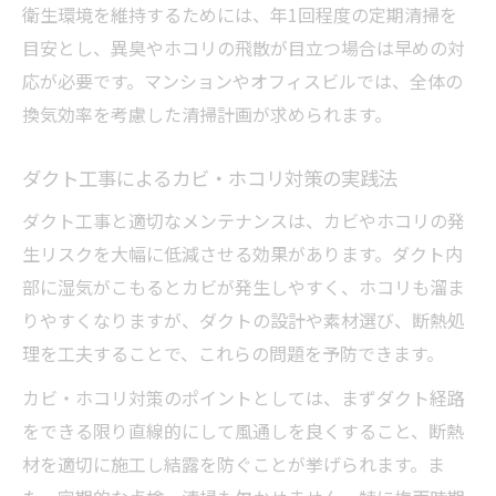
衛生環境を維持するためには、年1回程度の定期清掃を
プロのダクト工事で清掃効果を最大限に高
目安とし、異臭やホコリの飛散が目立つ場合は早めの対
める
応が必要です。マンションやオフィスビルでは、全体の
厨房ダクト清掃料金とプロ依頼のメリット
換気効率を考慮した清掃計画が求められます。
比較
マンション換気ダクト清掃料金の目安と安
ダクト工事によるカビ・ホコリ対策の実践法
心点
ダクト工事と適切なメンテナンスは、カビやホコリの発
空調ダクト清掃方法とプロ技術の違いを解
生リスクを大幅に低減させる効果があります。ダクト内
説
部に湿気がこもるとカビが発生しやすく、ホコリも溜ま
ダクト工事をプロに任せるべき場面とは何
りやすくなりますが、ダクトの設計や素材選び、断熱処
か
理を工夫することで、これらの問題を予防できます。
ダクトメンテナンスで健康と快適性を守る
カビ・ホコリ対策のポイントとしては、まずダクト経路
ダクト工事が健康と快適な暮らしを支える
をできる限り直線的にして風通しを良くすること、断熱
理由
材を適切に施工し結露を防ぐことが挙げられます。ま
マンションダクト掃除の必要性と健康効果