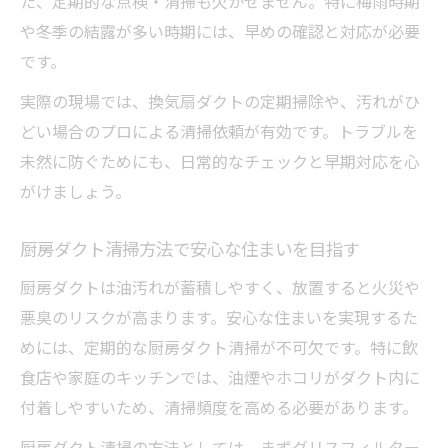
た、定期的な点検・清掃も欠かせません。特に梅雨時期
空調ダクト清掃方法で快適性を維持する秘
や冬季の結露が多い時期には、早めの確認と対応が必要
訣
です。
清掃道具を活用したダクト工事の省エネ効
実際の現場では、換気扇ダクトの定期掃除や、汚れがひ
果
どい場合のプロによる清掃依頼が有効です。トラブルを
厨房ダクト清掃方法で家族を守る実践ポイ
未然に防ぐためにも、日常的なチェックと早期対応を心
ント
がけましょう。
厨房ダクト清掃方法で安心な住まいを目指す
厨房ダクトは油汚れが蓄積しやすく、放置すると火災や
悪臭のリスクが高まります。安心な住まいを実現するた
めには、定期的な厨房ダクト清掃が不可欠です。特に飲
食店や家庭のキッチンでは、油煙やホコリがダクト内に
付着しやすいため、清掃頻度を高める必要があります。
厨房ダクト清掃の方法としては、まずグリスフィルター