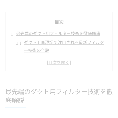
目次
最先端のダクト用フィルター技術を徹底解説
ダクト工事現場で注目される最新フィルタ
ー技術の全貌
業務用ダクトフィルターの進化が空気質を
変える理由
排気ダクト用フィルターの種類と特徴を分
かりやすく解説
最先端のダクト用フィルター技術を徹
ダクト工事で重視されるフィルターユニッ
底解説
トの選び方
スパイラルダクト対応のフィルターがもた
らすメリット