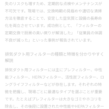
丸型ダクト用フィルター交換時のポイント
失のリスクも増すため、定期的な点検やメンテナンスが
を解説
不可欠です。現場では、交換時期の見極めや適切な清掃
フィルターユニットごとの交換周期比較と
方法を徹底することで、安定した空気質と設備の長寿命
選び方
化を両立させています。成功例として、「フィルターの
定期交換で厨房の臭い戻りが解消した」「従業員の体調
未来のダクト工事を変えるフィルター技術の進
不良が減った」といった事例が報告されています。
化
ダクト工事を革新する次世代フィルター技
排気ダクト用フィルターの種類と特徴を分かりやすく
術の動向
解説
業務用ダクトフィルターの進化と将来展望
排気ダクト用フィルターには主にプレフィルター、中性
について
能フィルター、HEPAフィルター、活性炭フィルター、ロ
新素材フィルターが空気質管理にもたらす
ングライフフィルターなどが存在します。それぞれの特
革新性
徴を把握し、現場ごとに最適なタイプを選ぶことが重要
自動フィルター交換システムがもたらす省
です。たとえばプレフィルターは大きなゴミやホコリを
力化効果
除去し、その後段に設置された中性能やHEPAフィルター