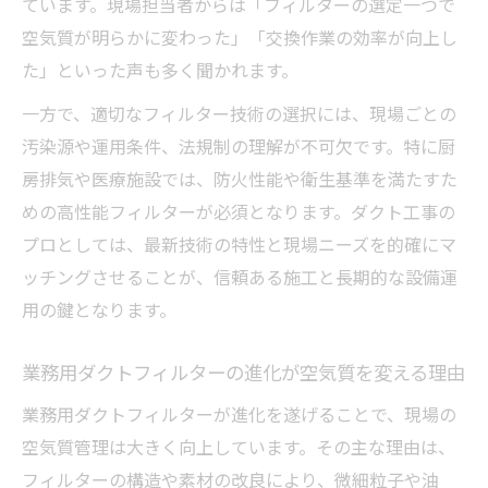
ポイント
ています。現場担当者からは「フィルターの選定一つで
空気質が明らかに変わった」「交換作業の効率が向上し
丸型ダクト用フィルター導入で効率化を実
た」といった声も多く聞かれます。
現する方法
ダクトフィルターユニットの種類別比較と
一方で、適切なフィルター技術の選択には、現場ごとの
使い分け方
汚染源や運用条件、法規制の理解が不可欠です。特に厨
房排気や医療施設では、防火性能や衛生基準を満たすた
スパイラルダクトのフィルター選定で注意
めの高性能フィルターが必須となります。ダクト工事の
すべき点
プロとしては、最新技術の特性と現場ニーズを的確にマ
フィルターボックス活用による工事効率ア
ッチングさせることが、信頼ある施工と長期的な設備運
ップの秘訣
用の鍵となります。
空気清浄を支えるフィルターユニットの秘密
ダクト工事現場で選ばれるフィルターユニ
業務用ダクトフィルターの進化が空気質を変える理由
ットの特徴
業務用ダクトフィルターが進化を遂げることで、現場の
排気ダクトフィルターが果たす空気清浄の
空気質管理は大きく向上しています。その主な理由は、
役割とは
フィルターの構造や素材の改良により、微細粒子や油