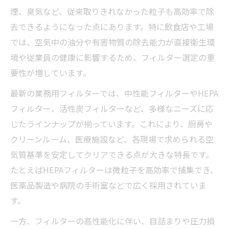
フィルターユニット導入によるメンテナン
煙、臭気など、従来取りきれなかった粒子も高効率で除
ス簡略化の利点
去できるようになった点にあります。特に飲食店や工場
業務用ダクト向けユニットで空気質を守る
では、空気中の油分や有害物質の除去能力が直接衛生環
新技術
境や従業員の健康に影響するため、フィルター選定の重
スパイラルダクトとユニット型フィルター
要性が増しています。
の組み合わせ例
最新の業務用フィルターでは、中性能フィルターやHEPA
理想的な運用サイクルを実現するフィルター交
フィルター、活性炭フィルターなど、多様なニーズに応
換
じたラインナップが揃っています。これにより、厨房や
ダクト工事現場で役立つフィルター交換の
クリーンルーム、医療施設など、各現場で求められる空
最適タイミング
気質基準を安定してクリアできる点が大きな特長です。
業務用ダクトフィルター交換の基本手順と
たとえばHEPAフィルターは微粒子を高効率で捕集でき、
注意点
医薬品製造や病院の手術室などで広く採用されていま
ダクトフィルター交換が空気質維持に不可
す。
欠な理由
一方、フィルターの高性能化に伴い、目詰まりや圧力損