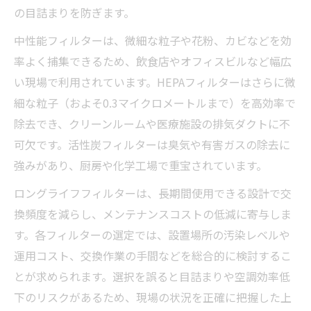
クリーンルーム対応フィルターの最新研究
の目詰まりを防ぎます。
と採用事例
中性能フィルターは、微細な粒子や花粉、カビなどを効
率よく捕集できるため、飲食店やオフィスビルなど幅広
い現場で利用されています。HEPAフィルターはさらに微
細な粒子（およそ0.3マイクロメートルまで）を高効率で
除去でき、クリーンルームや医療施設の排気ダクトに不
可欠です。活性炭フィルターは臭気や有害ガスの除去に
強みがあり、厨房や化学工場で重宝されています。
ロングライフフィルターは、長期間使用できる設計で交
換頻度を減らし、メンテナンスコストの低減に寄与しま
す。各フィルターの選定では、設置場所の汚染レベルや
運用コスト、交換作業の手間などを総合的に検討するこ
とが求められます。選択を誤ると目詰まりや空調効率低
下のリスクがあるため、現場の状況を正確に把握した上