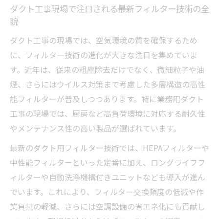
ダクト工事現場で注目される最新フィルター技術の全
業務用ダクト工事における空気質管理の新常識
貌
ダクト工事と業務用フィルターで実現する
ダクト工事の現場では、空気環境の質を確保するため
空気質の最適化
に、フィルター技術の進化が大きな注目を集めていま
厨房や医療施設で求められるフィルターに
す。近年は、従来の粗塵除去だけでなく、微細粒子や油
よる衛生管理
煙、さらにはウイルス対策まで考慮した多層構造の高性
ダクトフィルター交換のタイミングと長寿
能フィルターが普及しつつあります。特に業務用ダクト
命化の秘訣
工事の現場では、厨房など高負荷環境に対応する耐久性
排気ダクト用フィルターの選定基準とメン
やメンテナンス性の高い製品が選ばれています。
テナンス
最新のダクト用フィルター技術では、HEPAフィルターや
クリーンルーム対応フィルターで異物混入
中性能フィルターといった定番に加え、ロングライフフ
を防ぐ工夫
ィルターや自動洗浄機構付きユニットなども導入が進ん
効率的なダクト工事を叶えるフィルター選定術
でいます。これにより、フィルター交換頻度の低減や作
ダクト工事に最適なフィルター選定の基本
業負担の軽減、さらには空調設備の省エネ化にも貢献し