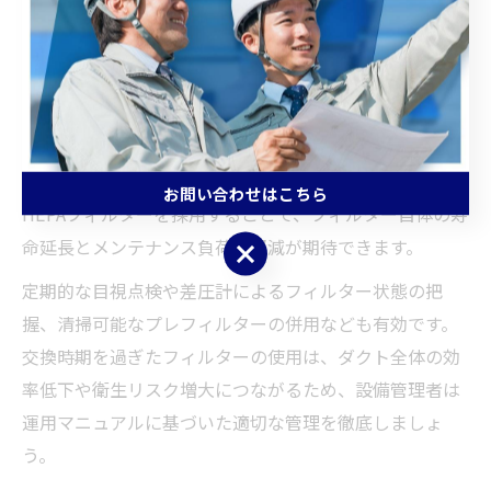
どが交換のサインとなりますが、現場ごとの使用環境や
フィルターの種類によって適切な周期は異なります。
長寿命化のためには、ロングライフフィルターや中性能
フィルターの特徴を理解し、現場に適したものを選定す
ることがポイントです。例えば、厨房では油煙用の専用
フィルターを、クリーンルームや医療現場では高効率
お問い合わせはこちら
HEPAフィルターを採用することで、フィルター自体の寿
命延長とメンテナンス負荷の軽減が期待できます。
お問い合わせはこちら
定期的な目視点検や差圧計によるフィルター状態の把
握、清掃可能なプレフィルターの併用なども有効です。
交換時期を過ぎたフィルターの使用は、ダクト全体の効
率低下や衛生リスク増大につながるため、設備管理者は
運用マニュアルに基づいた適切な管理を徹底しましょ
う。