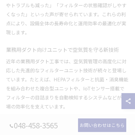
やトラブルも減った」「フィルターの状態確認がしやす
くなった」といった声が寄せられています。これらの利
点により、設備全体の長寿命化と運用効率の最適化が実
現します。
業務用ダクト向けユニットで空気質を守る新技術
近年の業務用ダクト工事では、空気質管理の高度化に対
応した先進的なフィルターユニット技術が続々と登場し
ています。たとえば、HEPAフィルターと抗菌・消臭機能
を組み合わせた複合型ユニットや、IoTセンサー搭載で
フィルターの目詰まりを自動検知するシステムなどが現
場の効率化を支えています。
これらの新技術は、クリーンルームや医療施設、食品工
048-458-3565
お問い合わせはこちら
場など厳しい空気質基準を満たす必要がある現場で特に