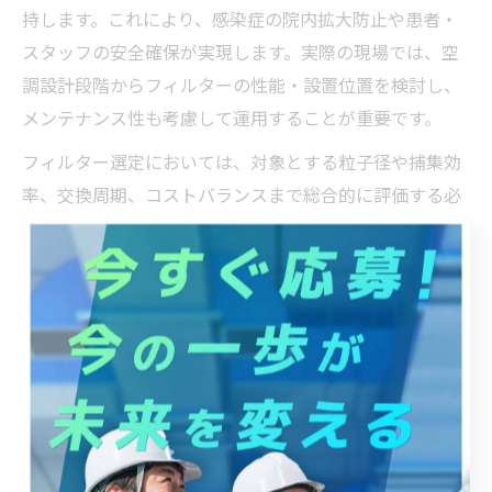
持します。これにより、感染症の院内拡大防止や患者・
スタッフの安全確保が実現します。実際の現場では、空
調設計段階からフィルターの性能・設置位置を検討し、
メンテナンス性も考慮して運用することが重要です。
フィルター選定においては、対象とする粒子径や捕集効
率、交換周期、コストバランスまで総合的に評価する必
要があります。厨房・医療現場とも、定期的な清掃や交
換を怠ると衛生リスクが高まるため、メンテナンス体制
の構築が求められます。
ダクトフィルター交換のタイミングと長寿命化の秘訣
ダクトフィルターの交換タイミングを見極めることは、
空気質の維持と設備コスト最適化の両面で極めて重要で
す。一般的に、圧力損失の増加や目詰まり、異臭発生な