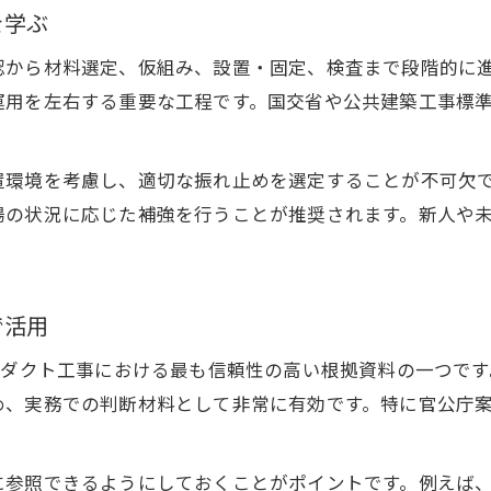
を学ぶ
空調設備におけるチャンバーとダクトの役割
ダクト工事現場でのチャンバーとダクト判断法
認から材料選定、仮組み、設置・固定、検査まで段階的に
チャンバー・ダクトの納まりと施工基準の違い
運用を左右する重要な工程です。国交省や公共建築工事標
ダクト工事における流れと分岐の実務ポイント
チャンバーとダクト工事で注意すべき基準差異
置環境を考慮し、適切な振れ止めを選定することが不可欠
場の状況に応じた補強を行うことが推奨されます。新人や
根拠を押さえたダクト工事の判断術
公共仕様を根拠にしたダクト工事判断の流れ
ダクト工事における例外条件の押さえ方
お問い合わせはこちら
お問い合わせはこちら
で活用
監理・協議に強くなるダクト工事根拠整理法
ダクト工事の板厚基準を重視した判断ポイント
、ダクト工事における最も信頼性の高い根拠資料の一つで
め、実務での判断材料として非常に有効です。特に官公庁
ダクト工事で納まりを意識した適正判断術
。
に参照できるようにしておくことがポイントです。例えば