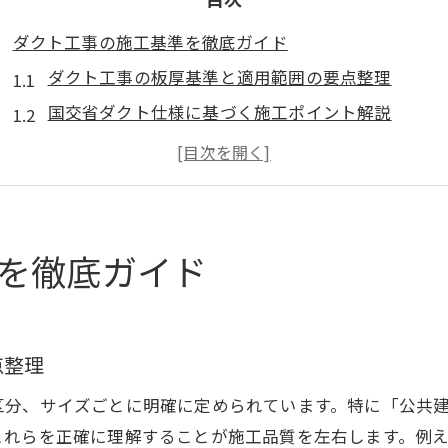
ダクト工事の施工基準を徹底ガイド
ダクト工事の板厚基準と適用範囲の要点整理
国交省ダクト仕様に基づく施工ポイント解説
ダクト工事手順と振れ止め基準の基本を学ぶ
公共建築工事標準仕様書の根拠を実務で活用
ダクト工事で重要な振れ止め国交省基準とは
現場で活かすダクト施工基準の知識
を徹底ガイド
現場対応に役立つダクト工事の判断軸整理
ダクト工事現場で押さえるべき振れ止め基準
実務で使えるダクト勾配・板厚の基準まとめ
点整理
ダクト工事の納まりと配管支持間隔の関係性
分、サイズごとに明確に定められています。特に「公共建
ダクト工事におけるフレキシブルジョイントの選び
これらを正確に理解することが施工品質を左右します。例