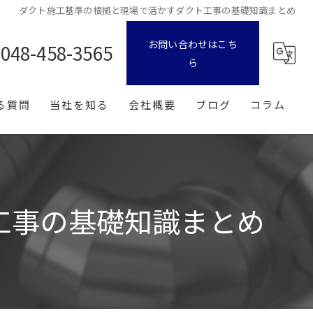
ダクト施工基準の根拠と現場で活かすダクト工事の基礎知識まとめ
お問い合わせはこち
048-458-3565
ら
る質問
当社を知る
会社概要
ブログ
コラム
転職
漫画特集
中途
工事の基礎知識まとめ
新卒
経験者
未経験