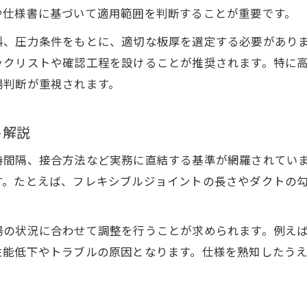
公共仕様に基づくダクト工事の確認点
や仕様書に基づいて適用範囲を判断することが重要です。
公共建築工事標準仕様書の要点とダクト工事
料、圧力条件をもとに、適切な板厚を選定する必要があり
国交省ダクト仕様を現場で確認する重要性
ックリストや確認工程を設けることが推奨されます。特に
ダクト振れ止め基準の明確な確認手順を解説
場判断が重視されます。
高圧ダクト工事の圧力区分と板厚基準の整理
配管支持間隔基準を意識したダクト工事管理
ト解説
最新ダクト工事基準で品質を守る秘訣
持間隔、接合方法など実務に直結する基準が網羅されてい
最新ダクト工事基準が求める施工管理の要点
す。たとえば、フレキシブルジョイントの長さやダクトの
ダクト工事品質向上に役立つ国交省基準の活用
ダクト工事で重要な振れ止め・支持の最新知識
場の状況に合わせて調整を行うことが求められます。例え
公共仕様を踏まえたダクト勾配基準のポイント
性能低下やトラブルの原因となります。仕様を熟知したう
ダクト工事の品質管理で重視する根拠と手順
チャンバーとダクトの違いを実務で整理