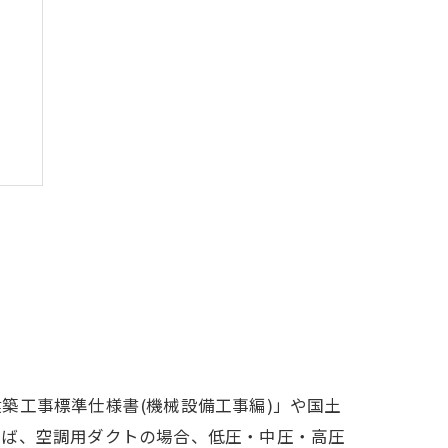
築工事標準仕様書(機械設備工事編)」や国土
方
えば、空調用ダクトの場合、低圧・中圧・高圧