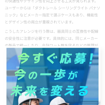
の快適性やデザイン性を向上させる工夫が見られます。
ユーザーからは「ダクトレール シーリングライト パナソ
ニック」などメーカー指定で選ぶケースもあり、機能性
とデザイン性の両立が重視されています。
こうしたアレンジを行う際は、器具同士の互換性や配線
の安全性に注意が必要です。具体的には、同じメーカー
の製品で統一したり、合計ワット数を守るなどの管理が
大切です。初心者の方はまず小規模な設置から始め、慣
れてきたら徐々にアレンジの幅を広げていくと失敗が少
なくなります。
引掛シーリングから始める簡単ダクト工事入門
これからダクトシーリングのDIYに挑戦したい方は、ま
ず「引掛シーリング」を活用したダクトレールの取り付
けから始めるのがおすすめです。最近では「引掛シーリ