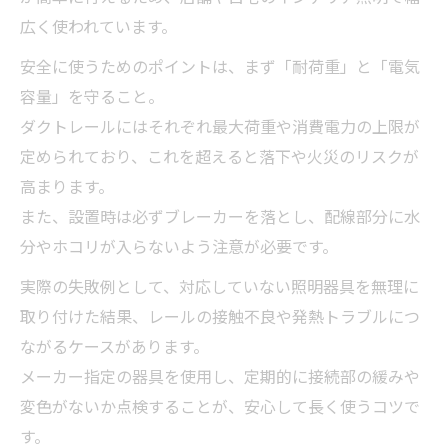
説
広く使われています。
ダクトシーリングの耐荷重と取り付け注意
安全に使うためのポイントは、まず「耐荷重」と「電気
点
容量」を守ること。
引掛シーリングを活かしたライト配置術
ダクトレールにはそれぞれ最大荷重や消費電力の上限が
引掛シーリングとダクト工事の組み合わせ
定められており、これを超えると落下や火災のリスクが
方
高まります。
ダクトレール用を引掛シーリングに変換す
また、設置時は必ずブレーカーを落とし、配線部分に水
る方法
分やホコリが入らないよう注意が必要です。
ダクトシーリングで叶う自由なライト配置
実際の失敗例として、対応していない照明器具を無理に
術
取り付けた結果、レールの接触不良や発熱トラブルにつ
ダクト工事で実現する多灯ライティングの
ながるケースがあります。
コツ
メーカー指定の器具を使用し、定期的に接続部の緩みや
引掛シーリング対応ダクトレールの特徴解
変色がないか点検することが、安心して長く使うコツで
説
す。