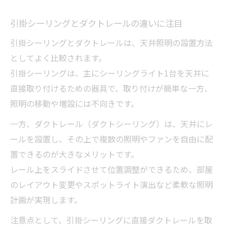
安全重視のダクト工事基本と注意点
引掛シーリングとダクトレールの違いに注目
ダクト工事の安全基準とシーリングライト
選び
引掛シーリングとダクトレールは、天井照明の設置方法
ダクトシーリング施工時の火災・感電対策
としてよく比較されます。
とは
引掛シーリングは、主にシーリングライト1台を天井に
直接取り付けるための器具で、取り付けが簡単な一方、
引掛シーリング取り付け時の注意ポイント
照明の移動や増設には不向きです。
ダクトレール設置における耐荷重計算のコ
ツ
一方、ダクトレール（ダクトシーリング）は、天井にレ
ールを設置し、その上で複数の照明やファンを自由に配
安全なダクト工事で安心の照明空間を実現
置できるのが大きなメリットです。
レール上をスライドさせて位置調整ができるため、部屋
のレイアウト変更やスポットライト演出など柔軟な照明
計画が実現します。
注意点として、引掛シーリングに直接ダクトレールを取