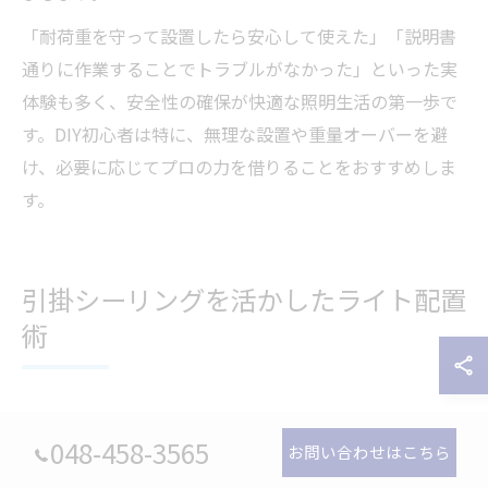
「耐荷重を守って設置したら安心して使えた」「説明書
通りに作業することでトラブルがなかった」といった実
体験も多く、安全性の確保が快適な照明生活の第一歩で
す。DIY初心者は特に、無理な設置や重量オーバーを避
け、必要に応じてプロの力を借りることをおすすめしま
す。
引掛シーリングを活かしたライト配置
術
引掛シーリングとダクト工事の組み合わせ方
048-458-3565
お問い合わせはこちら
引掛シーリングは、賃貸住宅や一般家庭の天井照明に広