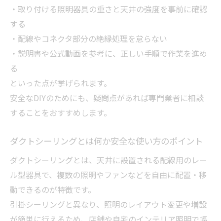
コツ
・取り付ける照明器具の重さと天井の強度を事前に確認
ダクトシーリングとライトを安全に併用す
する
る秘訣
・配線やコネクタ部分の絶縁処理を怠らない
引掛シーリングとダクトレールの併用テク
・説明書や公式動画を参考に、正しい手順で作業を進め
ニック
る
といった点が挙げられます。
ダクト工事で失敗しないライト配置の考え
安全なDIYのためにも、疑問点があれば専門業者に相談
方
することをおすすめします。
賃貸でも安心ダクトレール設置ポイント
賃貸で活きるダクト工事の安全設置ポイン
ダクトシーリングとは何か安全な使い方のポイント
ト
ダクトシーリングとは、天井に設置される配線用のレー
引掛シーリングで簡単ダクトレール取り付
ル型器具で、複数の照明やファンなどを自由に配置・移
け法
動できるのが特徴です。
ダクト工事で賃貸のおしゃれ照明DIYを実現
引掛シーリングと異なり、照明のレイアウト変更や増設
ダクトレールライトの安全な設置手順を解
が簡単に行えるため、店舗や自宅のインテリア照明で幅