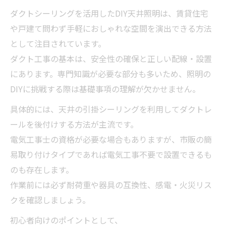
ダクト工事が実現する照明アレンジの基本
ダクトシーリングを活用したDIY天井照明は、賃貸住宅
技
や戸建て問わず手軽におしゃれな空間を演出できる方法
ダクトシーリングで自由自在なライト配置
として注目されています。
を実現
ダクト工事の基本は、安全性の確保と正しい配線・設置
シーリングライトとダクトレールの活用事
にあります。専門知識が必要な部分も多いため、照明の
例紹介
DIYに挑戦する際は基礎事項の理解が欠かせません。
引掛シーリングから始める簡単ダクト工事
具体的には、天井の引掛シーリングを利用してダクトレ
入門
ールを後付けする方法が主流です。
ダクトレール用シーリングファンの設置ポ
電気工事士の資格が必要な場合もありますが、市販の簡
イント
易取り付けタイプであれば電気工事不要で設置できるも
シーリングライトとダクトレール併用術
のも存在します。
ダクト工事でできるシーリングライト併用
作業前には必ず耐荷重や器具の互換性、感電・火災リス
の方法
クを確認しましょう。
ダクトレールにシーリングライトをつける
初心者向けのポイントとして、