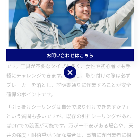
ング ダクトレール 取り付け」や「ダクトレール用を引っ
掛けシーリングに変換」できる便利なアダプターが多数
販売されており、電気工事士の資格がなくても簡単に設
置できます。
設置手順の基本は、天井の引掛シーリングにアダプター
お問い合わせはこちら
を取り付け、その上にダクトレール本体を固定する流れ
です。工具が不要なタイプも多く、女性や初心者でも手
お問い合わせはこちら
軽にチャレンジできます。ただし、取り付けの際は必ず
ブレーカーを落とし、説明書通りに作業することが安全
確保のポイントです。
「引っ掛けシーリングは自分で取り付けできますか？」
という質問も多いですが、既存の引掛シーリングがあれ
ばDIYでの設置が可能です。万が一不安がある場合や、天
井の強度・耐荷重が心配な場合は、事前に専門業者に相