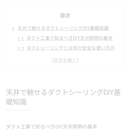
目次
天井で魅せるダクトシーリングDIY基礎知識
ダクト工事で知るべきDIY天井照明の基本
ダクトシーリングとは何か安全な使い方の
ポイント
引掛シーリングとダクトレールの違いに注
目
ダクト工事がもたらす照明カスタマイズの
天井で魅せるダクトシーリングDIY基
魅力
礎知識
シーリングライトのダクトレール活用法を
解説
ダクト工事で叶える照明アレンジのコツ
ダクト工事で知るべきDIY天井照明の基本