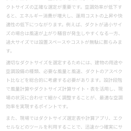
風量や風速を踏まえたサイズ算出の基礎
クトサイズの正確な選定が重要です。空調効率が低下す
ダクト工事で誤りやすい計算の注意点
ると、エネルギー消費が増大し、運用コストの上昇や快
適性の低下につながります。例えば、ダクトが過小サイ
適切なダクトサイズ選定の実践知識
ズの場合は風速が上がり騒音が発生しやすくなる一方、
ダクト工事で適切サイズを見極める実務の
過大サイズでは設置スペースやコストが無駄に膨らみま
流れ
す。
ダクトサイズ選定で重視すべき現場要素と
適切なダクトサイズを選定するためには、建物の用途や
は
空調設備の種類、必要な風量と風速、ダクトのアスペク
ダクトサイズ選定表を活用した実践的な方
ト比などを総合的に考慮する必要があります。設計段階
法
で風量計算やダクトサイズ計算サイト・表を活用し、現
ダクトサイズ規格の現場適用ポイント
場の状況に合わせて細かく調整することが、最適な空調
効率的なサイズ選定を支える工事の工夫
効率を実現するポイントです。
規格と法令を押さえたダクトサイズ判断法
また、現場ではダクトサイズ選定表や計算アプリ、エク
ダクト工事で重要な規格と法令の基礎知識
セルなどのツールを利用することで、迅速かつ確実にサ