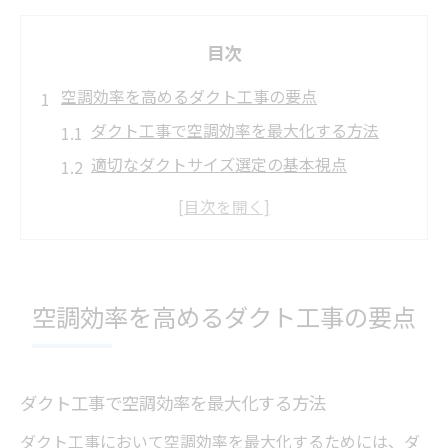
目次
空調効率を高めるダクト工事の要点
ダクト工事で空調効率を最大化する方法
適切なダクトサイズ選定の基本視点
ダクト工事がもたらす省エネ効果の解説
空調効率向上に必要なダクト工事知識
ダクト工事におけるサイズ規格の重要性
ダクト工事で重要なサイズ計算の基礎
空調効率を高めるダクト工事の要点
ダクト工事のための基本的なサイズ計算手
順
ダクトサイズ計算に必須のポイントを解説
ダクト工事で空調効率を最大化する方法
ダクト工事現場で役立つ計算式の活用法
ダクト工事において空調効率を最大化するためには、ダ