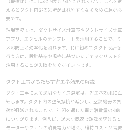
（縦横比）は1:1.5以内が理想的とされており、これを超
計算エクセルやアプリの比較ポイント
えるとダクト内部の気流が乱れやすくなるため注意が必
ダクトサイズ選定でミスを防ぐ計算サイト
要です。
活用法
現場実務では、ダクトサイズ計算表やダクトサイズ計算
角ダクトサイズ表を使った効率的な計算
アプリ、エクセルのテンプレートを活用することで、ミ
スの防止と効率化を図れます。特に初めてダクト設計を
行う方は、設計基準や規格に基づいたチェックリストを
活用することが失敗を防ぐポイントです。
ダクト工事がもたらす省エネ効果の解説
ダクト工事による適切なサイズ選定は、省エネ効果に直
結します。ダクト内の空気抵抗が減少し、空調機器の負
荷が軽減されることで、年間を通じた電力消費量の抑制
につながります。例えば、過大な風速で運転を続けると
モーターやファンの消費電力が増え、維持コストが高騰