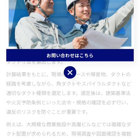
ダクト工事で適切サイズを見極める実務の流れ
ダクト工事において適切なダクトサイズを見極めるため
の実務の流れは、まず建物の用途や空調計画を詳細に把
握することから始まります。次に、必要な風量・風速、
換気回数などの基本条件を確認し、計算式やダクトサイ
ズ計算サイト、エクセルなどのツールを活用して初期の
お問い合わせはこちら
ダクト寸法を算出します。
お問い合わせはこちら
計算結果をもとに、現場のスペースや障害物、ダクトの
経路を考慮しながら、角ダクトやスパイラルダクトなど
適切なダクト種類を選定します。選定後は、建築基準法
や火災予防条例といった法令・規格の確認を必ず行い、
違反のリスクを防ぐことが重要です。
例えば、大規模な商業施設や高層ビルなどでは複雑なダ
クト配置が求められるため、現場調査や図面確認を複数