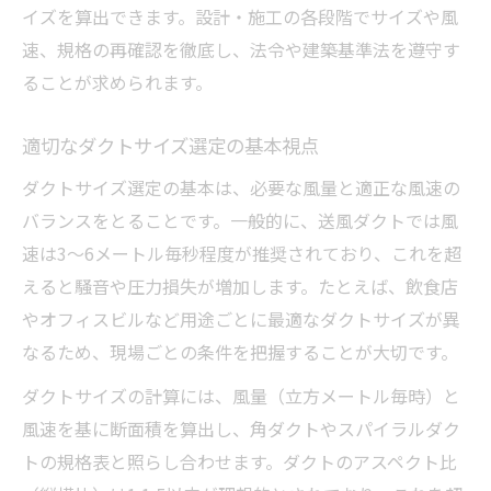
ダクトサイズ規格の実務的な確認ポイント
イズを算出できます。設計・施工の各段階でサイズや風
ダクト工事の法令遵守と安全性確保の関係
速、規格の再確認を徹底し、法令や建築基準法を遵守す
判例から学ぶダクトサイズ選定の注意点
ることが求められます。
火災予防条例対応のダクトサイズ判断法
適切なダクトサイズ選定の基本視点
風量と風速で考えるダクト工事の工夫
ダクト工事での風量・風速計算の基本
ダクトサイズ選定の基本は、必要な風量と適正な風速の
バランスをとることです。一般的に、送風ダクトでは風
ダクトサイズと適正風速の関係を理解する
速は3～6メートル毎秒程度が推奨されており、これを超
風量計算で失敗しないダクト工事の秘訣
えると騒音や圧力損失が増加します。たとえば、飲食店
ダクトサイズ選定時の風速管理ポイント
やオフィスビルなど用途ごとに最適なダクトサイズが異
ダクト工事現場で使う風量計算サイト活用
なるため、現場ごとの条件を把握することが大切です。
法
ダクトサイズの計算には、風量（立方メートル毎時）と
ダクトサイズ計算サイト活用術とは
風速を基に断面積を算出し、角ダクトやスパイラルダク
ダクト工事で役立つ計算サイトの選び方
トの規格表と照らし合わせます。ダクトのアスペクト比
ダクトサイズ計算サイトの基本的な使い方