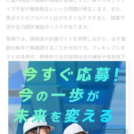
イズ不足や騒音発生といった問題が発生します。また、
角ダクトのアスペクト比が大きくなりすぎると、強度不
足や圧力損失増加のリスクがあります。
現場では、規格表や計算サイトを参照しながら、必ず複
数の条件で再確認することが大切です。フレキシブルダ
クトの多用や、規格外寸法の採用は法令違反や性能低下
につながるため注意が必要です。計算結果を第三者にダ
ブルチェックしてもらうなど、確認体制の強化も失敗防
止に役立ちます。
適切なダクトサイズ選定の実践知識