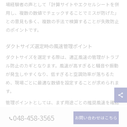
場経験者の声として「計算サイトやエクセルシートを併
用し、複数の数値でチェックすることでミスが防げた」
との意見も多く、複数の手法で検算することが失敗防止
のポイントです。
ダクトサイズ選定時の風速管理ポイント
ダクトサイズを選定する際は、適正風速の管理がトラブ
ル防止のカギとなります。風速が高すぎると騒音や振動
が発生しやすくなり、低すぎると空調効率が落ちるた
め、現場ごとに最適な数値を設定することが求められま
す。
管理ポイントとしては、まず用途ごとの推奨風速を確認
し、設計値が基準内に収まっているかチェックすること
048-458-3565
お問い合わせはこちら
が重要です。また、ダクトのアスペクト比（縦横比）が