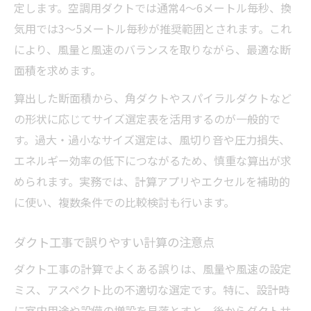
定します。空調用ダクトでは通常4～6メートル毎秒、換
気用では3～5メートル毎秒が推奨範囲とされます。これ
により、風量と風速のバランスを取りながら、最適な断
面積を求めます。
算出した断面積から、角ダクトやスパイラルダクトなど
の形状に応じてサイズ選定表を活用するのが一般的で
す。過大・過小なサイズ選定は、風切り音や圧力損失、
エネルギー効率の低下につながるため、慎重な算出が求
められます。実務では、計算アプリやエクセルを補助的
に使い、複数条件での比較検討も行います。
ダクト工事で誤りやすい計算の注意点
ダクト工事の計算でよくある誤りは、風量や風速の設定
ミス、アスペクト比の不適切な選定です。特に、設計時
に室内用途や設備の増設を見落とすと、後からダクトサ