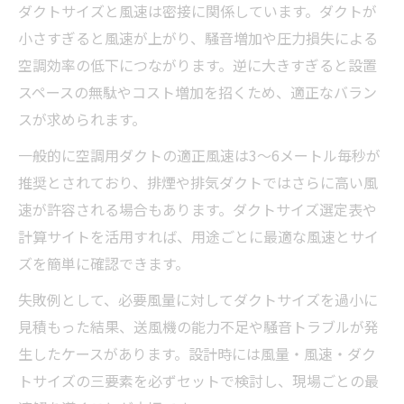
ダクトサイズと風速は密接に関係しています。ダクトが
小さすぎると風速が上がり、騒音増加や圧力損失による
空調効率の低下につながります。逆に大きすぎると設置
スペースの無駄やコスト増加を招くため、適正なバラン
スが求められます。
一般的に空調用ダクトの適正風速は3〜6メートル毎秒が
推奨とされており、排煙や排気ダクトではさらに高い風
速が許容される場合もあります。ダクトサイズ選定表や
計算サイトを活用すれば、用途ごとに最適な風速とサイ
ズを簡単に確認できます。
失敗例として、必要風量に対してダクトサイズを過小に
見積もった結果、送風機の能力不足や騒音トラブルが発
生したケースがあります。設計時には風量・風速・ダク
トサイズの三要素を必ずセットで検討し、現場ごとの最