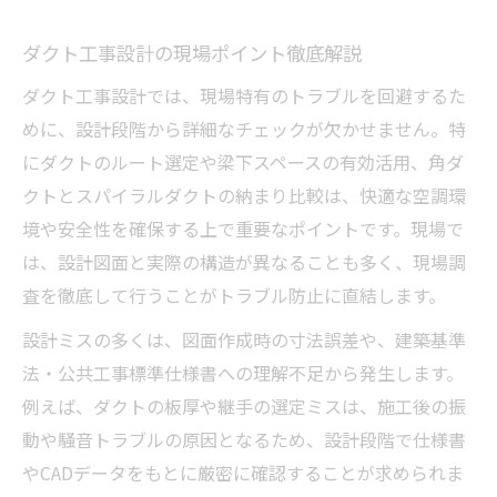
ダクト工事設計の基礎知識と快適性向上
ダクト工事設計の現場ポイント徹底解説
空調快適化に有効なダクト工事設計の役割
ダクト工事設計で空間環境を最適化する方
ダクト工事設計では、現場特有のトラブルを回避するた
法
めに、設計段階から詳細なチェックが欠かせません。特
にダクトのルート選定や梁下スペースの有効活用、角ダ
設計ミスを防ぐためのダクト工事ポイント集
クトとスパイラルダクトの納まり比較は、快適な空調環
ダクト工事設計ミス防止の実践チェック法
境や安全性を確保する上で重要なポイントです。現場で
設計ミスを防ぐダクト工事設計の重要ポイ
は、設計図面と実際の構造が異なることも多く、現場調
ント
査を徹底して行うことがトラブル防止に直結します。
ミスを減らすダクト工事設計の確認ポイン
設計ミスの多くは、図面作成時の寸法誤差や、建築基準
ト
法・公共工事標準仕様書への理解不足から発生します。
ダクト工事設計で意識したい失敗回避策
例えば、ダクトの板厚や継手の選定ミスは、施工後の振
失敗しないためのダクト工事設計手順とは
動や騒音トラブルの原因となるため、設計段階で仕様書
ダクト設計ならではの失敗例と解決策とは
やCADデータをもとに厳密に確認することが求められま
ダクト工事設計に多い失敗例とその対策