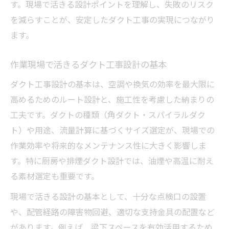
す。現場で活きる設計ポイントを理解し、失敗のリスク
現場で学ぶダクト工事設計の失敗解決法
を減らすことが、安定したダクト工事の実現につながり
ダクト工事設計の失敗事例から学ぶポイン
ます。
ト
作業現場で活きるダクト工事設計の基本
設計段階で防ぐべきダクト工事の落とし穴
ダクト工事設計の失敗パターンと改善策
ダクト工事設計の基本は、空調や換気の効率を最大限に
高めるためのルート設計と、施工性を考慮した納まりの
スパイラルダクト設計に役立つ実践ノウハウ
工夫です。ダクトの種類（角ダクト・スパイラルダク
スパイラルダクト工事設計の基礎知識とコ
ト）や用途、流量計算に基づくサイズ選定が、現場での
ツ
作業効率や将来的なメンテナンス性に大きく影響しま
実践で使えるスパイラルダクト設計ノウハ
す。特に厨房や排煙ダクト設計では、油煙や高温に耐え
ウ
る素材選定も重要です。
ダクト工事設計で活きるスパイラルダクト
現場で活きる設計の基本として、十分な点検口の設置
の利点
や、配管経路の障害物回避、適切な支持金具の配置など
スパイラルダクト設計のポイントと注意点
があります。例えば、梁下スペースを有効活用するため