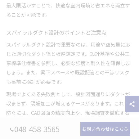
最大限活かすことで、快適な室内環境と省エネを両立す
ることが可能です。
スパイラルダクト設計のポイントと注意点
スパイラルダクト設計で重要なのは、用途や空気量に応
じた適切なダクト径と板厚選定です。設計基準や公共工
事標準仕様書を参照し、必要な強度と耐久性を確保しま
しょう。また、梁下スペースや既設配管との干渉リスク
も事前に検討が必要です。
現場でよくある失敗例として、設計図面通りにダクトが
収まらず、現場加工が増えるケースがあります。これを
防ぐには、CAD図面の精度向上や、現場調査を徹底する
ことが効果的です。初心者は特に、現場と図面のギャッ
048-458-3565
お問い合わせはこちら
プに注意し、経験者のアドバイスを積極的に取り入れま