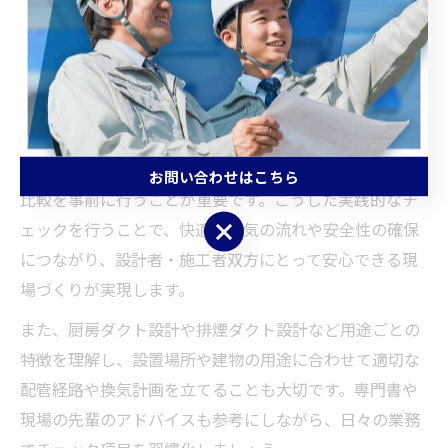
確認や板厚・継手の選定、梁下スペースやダクトルート
の確保など、見落としがちなポイントを体系的に洗い出
すことで、現場での手戻りやトラブルを未然に防げま
す。
例えば、空調ダクト設計では公共工事標準仕様書に準拠
した材料選定や、スパイラルダクト・角ダクトの納まり
お問い合わせはこちら
比較を事前に行うことが重要です。こうした実践的なチ
お問い合わせはこちら
ェックを行うことで、快適な空気の流れや安全性の確保
につながり、設計者・施工者双方にとって安心できる現
場づくりが実現します。
また、厨房ダクト設計や排煙ダクト設計など用途ごとの
特徴を理解し、設置場所や建物の用途に合わせて適切な
配管経路や換気計画を立てることも大切です。専門書や
現場の先輩のアドバイスも参考にしながら、日々の業務