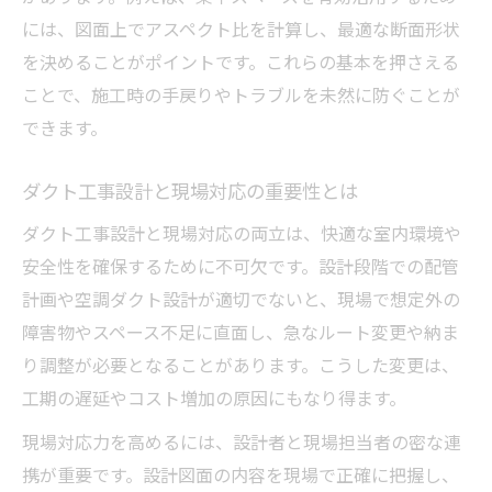
効率的なスパイラルダクト工事設計の実践
には、図面上でアスペクト比を計算し、最適な断面形状
法
を決めることがポイントです。これらの基本を押さえる
現場で迷わないダクトルート計画のコツ
ことで、施工時の手戻りやトラブルを未然に防ぐことが
ダクト工事設計で失敗しないルート計画術
できます。
現場で役立つダクトルート設計の基本知識
ダクト工事設計と現場対応の重要性とは
ダクト工事設計のルート計画ポイント解説
ダクトルートとは何か設計の基本を学ぶ
ダクト工事設計と現場対応の両立は、快適な室内環境や
安全性を確保するために不可欠です。設計段階での配管
迷わず進めるダクト工事設計ルート計画法
計画や空調ダクト設計が適切でないと、現場で想定外の
障害物やスペース不足に直面し、急なルート変更や納ま
り調整が必要となることがあります。こうした変更は、
工期の遅延やコスト増加の原因にもなり得ます。
現場対応力を高めるには、設計者と現場担当者の密な連
携が重要です。設計図面の内容を現場で正確に把握し、